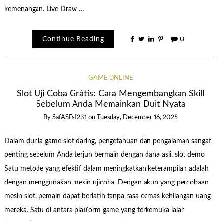
kemenangan. Live Draw …
Continue Reading
0
GAME ONLINE
Slot Uji Coba Grátis: Cara Mengembangkan Skill
Sebelum Anda Memainkan Duit Nyata
By
SafASFsf231
on
Tuesday, December 16, 2025
Dalam dunia game slot daring, pengetahuan dan pengalaman sangat
penting sebelum Anda terjun bermain dengan dana asli. slot demo
Satu metode yang efektif dalam meningkatkan keterampilan adalah
dengan menggunakan mesin ujicoba. Dengan akun yang percobaan
mesin slot, pemain dapat berlatih tanpa rasa cemas kehilangan uang
mereka. Satu di antara platform game yang terkemuka ialah