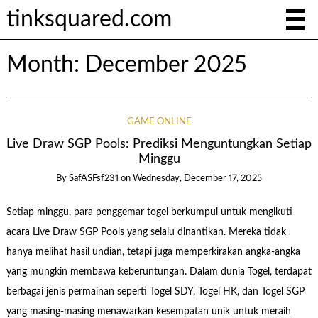
tinksquared.com
Month:
December 2025
GAME ONLINE
Live Draw SGP Pools: Prediksi Menguntungkan Setiap
Minggu
By
SafASFsf231
on
Wednesday, December 17, 2025
Setiap minggu, para penggemar togel berkumpul untuk mengikuti
acara Live Draw SGP Pools yang selalu dinantikan. Mereka tidak
hanya melihat hasil undian, tetapi juga memperkirakan angka-angka
yang mungkin membawa keberuntungan. Dalam dunia Togel, terdapat
berbagai jenis permainan seperti Togel SDY, Togel HK, dan Togel SGP
yang masing-masing menawarkan kesempatan unik untuk meraih