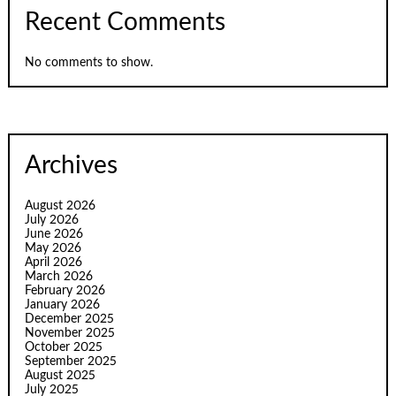
Recent Comments
No comments to show.
Archives
August 2026
July 2026
June 2026
May 2026
April 2026
March 2026
February 2026
January 2026
December 2025
November 2025
October 2025
September 2025
August 2025
July 2025