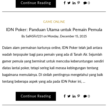
Continue Reading
0
GAME ONLINE
IDN Poker: Panduan Utama untuk Pemain Pemula
By
SafASFsf231
on
Monday, December 15, 2025
Dalam alam permainan kartunya online, IDN Poker telah jadi antara
wadah terpopuler bagi para pemain yang ada di Tanah Air. Sejumlah
gamer pemula yang berminat untuk mencoba keberuntungan sendiri
diatas lantai poker, tetapi sering kali merasa kebingungan tentang
bagaimana memulainya. Di sinilah pentingnya mengetahui yang baik
tentang beberapa aspek yang ada pada IDN Poker ini, …
Continue Reading
0