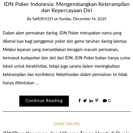
IDN Poker Indonesia: Mengembangkan Keterampilan
dan Kepercayaan Diri
By
SafASFsf231
on
Sunday, December 14, 2025
Dalam alam permainan daring, IDN Poker merupakan nama yang
dikenal luas bagi penggemar poker dan game taruhan daring lainnya.
Melalui layanan yang menyediakan beragam macam permainan,
termasuk kudapoker dan slot dari IDN, IDN Poker bukan hanya cuma
lokasi untuk beraktivitas, tetapi juga sarana dalam meningkatkan
keterampilan dan konfidensi. Keberhasilan dalam permainan ini tidak
hanya ditentukan …
Continue Reading
0
GAME ONLINE