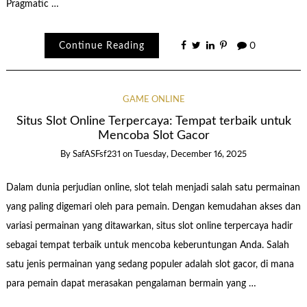
Pragmatic …
Continue Reading
0
GAME ONLINE
Situs Slot Online Terpercaya: Tempat terbaik untuk
Mencoba Slot Gacor
By
SafASFsf231
on
Tuesday, December 16, 2025
Dalam dunia perjudian online, slot telah menjadi salah satu permainan
yang paling digemari oleh para pemain. Dengan kemudahan akses dan
variasi permainan yang ditawarkan, situs slot online terpercaya hadir
sebagai tempat terbaik untuk mencoba keberuntungan Anda. Salah
satu jenis permainan yang sedang populer adalah slot gacor, di mana
para pemain dapat merasakan pengalaman bermain yang …