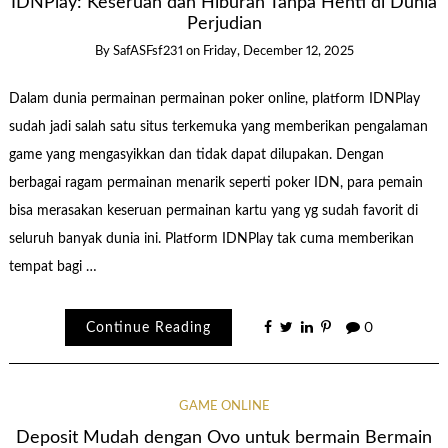
IDNPlay: Keseruan dan Hiburan Tanpa Henti di Dunia
Perjudian
By
SafASFsf231
on
Friday, December 12, 2025
Dalam dunia permainan permainan poker online, platform IDNPlay
sudah jadi salah satu situs terkemuka yang memberikan pengalaman
game yang mengasyikkan dan tidak dapat dilupakan. Dengan
berbagai ragam permainan menarik seperti poker IDN, para pemain
bisa merasakan keseruan permainan kartu yang yg sudah favorit di
seluruh banyak dunia ini. Platform IDNPlay tak cuma memberikan
tempat bagi …
Continue Reading
0
GAME ONLINE
Deposit Mudah dengan Ovo untuk bermain Bermain