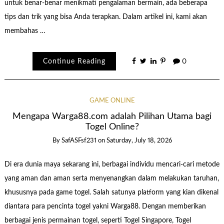
untuk benar-benar menikmati pengalaman bermain, ada beberapa
tips dan trik yang bisa Anda terapkan. Dalam artikel ini, kami akan
membahas …
Continue Reading
0
GAME ONLINE
Mengapa Warga88.com adalah Pilihan Utama bagi
Togel Online?
By
SafASFsf231
on
Saturday, July 18, 2026
Di era dunia maya sekarang ini, berbagai individu mencari-cari metode
yang aman dan aman serta menyenangkan dalam melakukan taruhan,
khususnya pada game togel. Salah satunya platform yang kian dikenal
diantara para pencinta togel yakni Warga88. Dengan memberikan
berbagai jenis permainan togel, seperti Togel Singapore, Togel