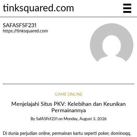
tinksquared.com
SAFASFSF231
https://tinksquared.com
GAME ONLINE
Menjelajahi Situs PKV: Kelebihan dan Keunikan
Permainannya
By
SafASFsf231
on
Monday, August 3, 2026
Di dunia perjudian online, permainan kartu seperti poker, dominoqq,