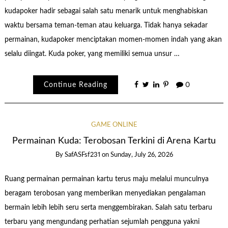
kudapoker hadir sebagai salah satu menarik untuk menghabiskan
waktu bersama teman-teman atau keluarga. Tidak hanya sekadar
permainan, kudapoker menciptakan momen-momen indah yang akan
selalu diingat. Kuda poker, yang memiliki semua unsur …
Continue Reading
0
GAME ONLINE
Permainan Kuda: Terobosan Terkini di Arena Kartu
By
SafASFsf231
on
Sunday, July 26, 2026
Ruang permainan permainan kartu terus maju melalui munculnya
beragam terobosan yang memberikan menyediakan pengalaman
bermain lebih lebih seru serta menggembirakan. Salah satu terbaru
terbaru yang mengundang perhatian sejumlah pengguna yakni