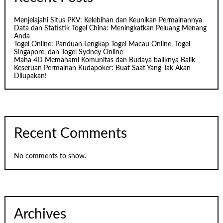
Menjelajahi Situs PKV: Kelebihan dan Keunikan Permainannya
Data dan Statistik Togel China: Meningkatkan Peluang Menang
Anda
Togel Online: Panduan Lengkap Togel Macau Online, Togel
Singapore, dan Togel Sydney Online
Maha 4D Memahami Komunitas dan Budaya baliknya Balik
Keseruan Permainan Kudapoker: Buat Saat Yang Tak Akan
Dilupakan!
Recent Comments
No comments to show.
Archives