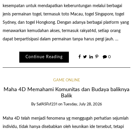
kesempatan untuk mendapatkan keberuntungan melalui berbagai
jenis permainan togel, termasuk toto Macau, togel Singapore, togel
Sydney, dan togel Hongkong. Dengan adanya berbagai platform yang
menawarkan kemudahan akses, termasuk rakyat4d, setiap orang
dapat berpartisipasi dalam permainan tanpa harus pergi jauh. …
Continue Reading
0
GAME ONLINE
Maha 4D Memahami Komunitas dan Budaya baliknya
Balik
By
SafASFsf231
on
Tuesday, July 28, 2026
Maha 4D telah menjadi fenomena yg menggugah perhatian sejumlah
individu, tidak hanya disebabkan oleh keunikan ide tersebut, tetapi