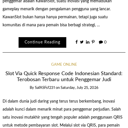
penggemar adalah KawanSlot, suatu inovasi yang memadukan
gameplay menarik dengan pengalaman pengguna yang lancar.
KawanSlot bukan hanya hanya permainan, tetapi juga suatu
komunitas di mana para pemain bisa berbagi strategi, …
Continue Reading
0
GAME ONLINE
Slot Via Quick Response Code Indonesian Standard:
Terobosan Terbaru untuk Penggemar Judi
By
SafASFsf231
on
Saturday, July 25, 2026
Di dalam dunia judi daring yang terus terus berkembang, inovasi
adalah kunci dalam menarik minat para penggemar perjudian. Salah
satu inovasi mutakhir yang tengah populer adalah penggunaan QRIS
untuk metode pembayaran slot. Melalui slot via QRIS, para pemain