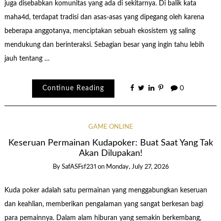
juga disebabkan komunitas yang ada di sekitarnya. Di balik kata
maha4d, terdapat tradisi dan asas-asas yang dipegang oleh karena
beberapa anggotanya, menciptakan sebuah ekosistem yg saling
mendukung dan berinteraksi. Sebagian besar yang ingin tahu lebih
jauh tentang …
Continue Reading
0
GAME ONLINE
Keseruan Permainan Kudapoker: Buat Saat Yang Tak
Akan Dilupakan!
By
SafASFsf231
on
Monday, July 27, 2026
Kuda poker adalah satu permainan yang menggabungkan keseruan
dan keahlian, memberikan pengalaman yang sangat berkesan bagi
para pemainnya. Dalam alam hiburan yang semakin berkembang,