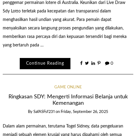
penggemar permainan lotere di Australia. Keunikan dari Live Draw
Sdy Lotto terletak pada kecepatan dan transparansi dalam
menghasilkan hasil undian yang akurat. Para pemain dapat
menyaksikan secara langsung proses pengundian yang dilakukan,
memberikan rasa percaya diri dan kepuasan tersendiri bagi mereka
yang bertaruh pada …
Continue Reading
0
GAME ONLINE
Ringkasan SDY: Mengerti Informasi Belanja untuk
Kemenangan
By
SafASFsf231
on
Friday, September 26, 2025
Dalam alam permainan, terutama Togel Sidney, data pengeluaran
menjadi sebuah elemen krusial yang harus dipahami oleh semua