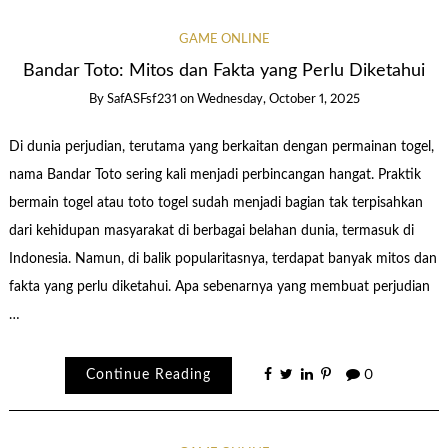
GAME ONLINE
Bandar Toto: Mitos dan Fakta yang Perlu Diketahui
By
SafASFsf231
on
Wednesday, October 1, 2025
Di dunia perjudian, terutama yang berkaitan dengan permainan togel,
nama Bandar Toto sering kali menjadi perbincangan hangat. Praktik
bermain togel atau toto togel sudah menjadi bagian tak terpisahkan
dari kehidupan masyarakat di berbagai belahan dunia, termasuk di
Indonesia. Namun, di balik popularitasnya, terdapat banyak mitos dan
fakta yang perlu diketahui. Apa sebenarnya yang membuat perjudian
…
Continue Reading
0