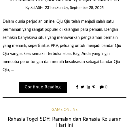
By
SafASFsf231
on
Sunday, September 28, 2025
Dalam dunia perjudian online, Qiu Qiu telah menjadi salah satu
permainan yang sangat populer di kalangan para pemain. Dengan
semakin banyaknya situs yang menawarkan pengalaman bermain
yang menarik, seperti situs PKV, peluang untuk menjadi bandar Qiu
Qiu yang sukses semakin terbuka lebar. Bagi Anda yang ingin
mencoba peruntungan dan meraih kesuksesan sebagai bandar Qiu
Qiu, …
Continue Reading
0
GAME ONLINE
Rahasia Togel SDY: Ramalan dan Rahasia Keluaran
Hari Ini