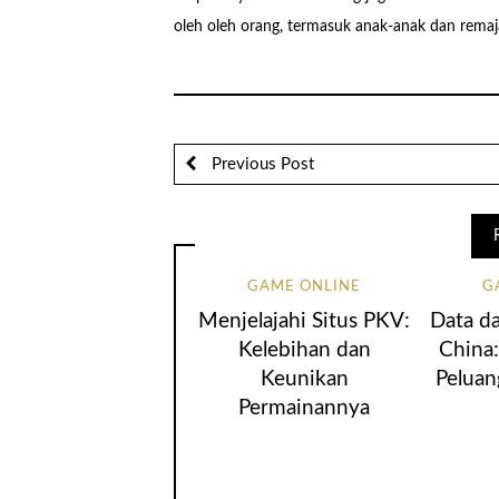
oleh oleh orang, termasuk anak-anak dan remaj
Previous Post
GAME ONLINE
G
Menjelajahi Situs PKV:
Data da
Kelebihan dan
China
Keunikan
Pelua
Permainannya