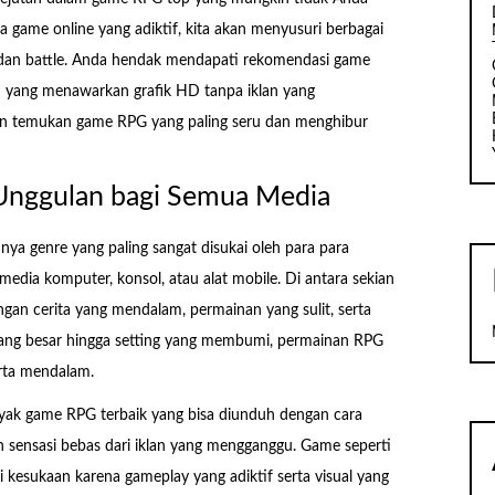
a game online yang adiktif, kita akan menyusuri berbagai
, dan battle. Anda hendak mendapati rekomendasi game
an yang menawarkan grafik HD tanpa iklan yang
 dan temukan game RPG yang paling seru dan menghibur
Unggulan bagi Semua Media
ya genre yang paling sangat disukai oleh para para
 media komputer, konsol, atau alat mobile. Di antara sekian
an cerita yang mendalam, permainan yang sulit, serta
 yang besar hingga setting yang membumi, permainan RPG
rta mendalam.
nyak game RPG terbaik yang bisa diunduh dengan cara
sensasi bebas dari iklan yang mengganggu. Game seperti
 kesukaan karena gameplay yang adiktif serta visual yang