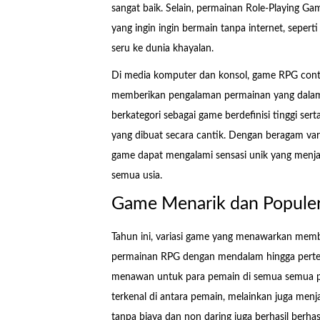
sangat baik. Selain, permainan Role-Playing G
yang ingin ingin bermain tanpa internet, seper
seru ke dunia khayalan.
Di media komputer dan konsol, game RPG conto
memberikan pengalaman permainan yang dalam mel
berkategori sebagai game berdefinisi tinggi s
yang dibuat secara cantik. Dengan beragam vari
game dapat mengalami sensasi unik yang menjadi
semua usia.
Game Menarik dan Populer
Tahun ini, variasi game yang menawarkan membe
permainan RPG dengan mendalam hingga pertem
menawan untuk para pemain di semua semua pl
terkenal di antara pemain, melainkan juga men
tanpa biaya dan non daring juga berhasil berh