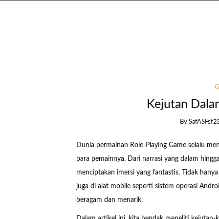
G
Kejutan Dala
By
SafASFsf2
Dunia permainan Role-Playing Game selalu me
para pemainnya. Dari narrasi yang dalam hingg
menciptakan imersi yang fantastis. Tidak hanya
juga di alat mobile seperti sistem operasi Andr
beragam dan menarik.
Dalam artikel ini, kita hendak meneliti kejut