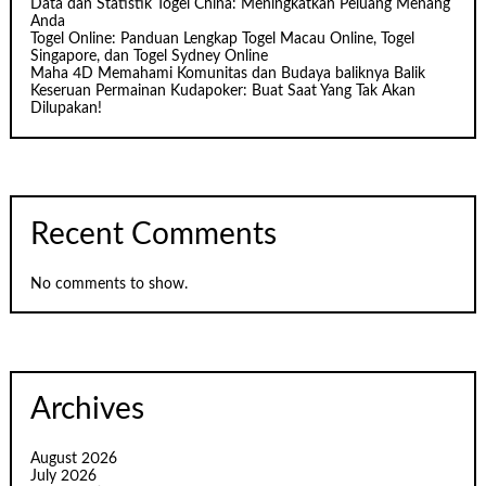
Data dan Statistik Togel China: Meningkatkan Peluang Menang
Anda
Togel Online: Panduan Lengkap Togel Macau Online, Togel
Singapore, dan Togel Sydney Online
Maha 4D Memahami Komunitas dan Budaya baliknya Balik
Keseruan Permainan Kudapoker: Buat Saat Yang Tak Akan
Dilupakan!
Recent Comments
No comments to show.
Archives
August 2026
July 2026