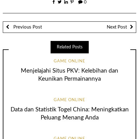
0
Previous Post
Next Post
Related Posts
GAME ONLINE
Menjelajahi Situs PKV: Kelebihan dan
Keunikan Permainannya
GAME ONLINE
Data dan Statistik Togel China: Meningkatkan
Peluang Menang Anda
GAME ONLINE