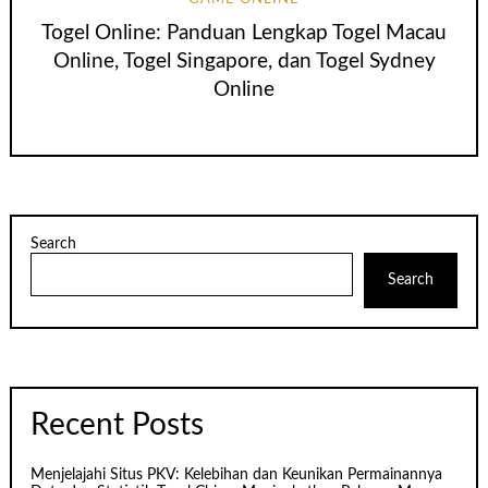
Togel Online: Panduan Lengkap Togel Macau
Online, Togel Singapore, dan Togel Sydney
Online
Search
Search
Recent Posts
Menjelajahi Situs PKV: Kelebihan dan Keunikan Permainannya