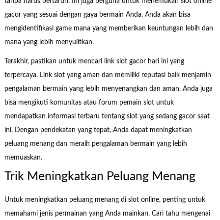
tanpa harus bertaruh. Ini juga berguna untuk menemukan slot online
gacor yang sesuai dengan gaya bermain Anda. Anda akan bisa
mengidentifikasi game mana yang memberikan keuntungan lebih dan
mana yang lebih menyulitkan.
Terakhir, pastikan untuk mencari link slot gacor hari ini yang
terpercaya. Link slot yang aman dan memiliki reputasi baik menjamin
pengalaman bermain yang lebih menyenangkan dan aman. Anda juga
bisa mengikuti komunitas atau forum pemain slot untuk
mendapatkan informasi terbaru tentang slot yang sedang gacor saat
ini. Dengan pendekatan yang tepat, Anda dapat meningkatkan
peluang menang dan meraih pengalaman bermain yang lebih
memuaskan.
Trik Meningkatkan Peluang Menang
Untuk meningkatkan peluang menang di slot online, penting untuk
memahami jenis permainan yang Anda mainkan. Cari tahu mengenai