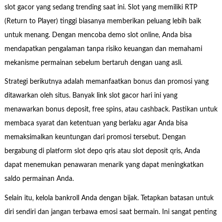
slot gacor yang sedang trending saat ini. Slot yang memiliki RTP
(Return to Player) tinggi biasanya memberikan peluang lebih baik
untuk menang. Dengan mencoba demo slot online, Anda bisa
mendapatkan pengalaman tanpa risiko keuangan dan memahami
mekanisme permainan sebelum bertaruh dengan uang asli.
Strategi berikutnya adalah memanfaatkan bonus dan promosi yang
ditawarkan oleh situs. Banyak link slot gacor hari ini yang
menawarkan bonus deposit, free spins, atau cashback. Pastikan untuk
membaca syarat dan ketentuan yang berlaku agar Anda bisa
memaksimalkan keuntungan dari promosi tersebut. Dengan
bergabung di platform slot depo qris atau slot deposit qris, Anda
dapat menemukan penawaran menarik yang dapat meningkatkan
saldo permainan Anda.
Selain itu, kelola bankroll Anda dengan bijak. Tetapkan batasan untuk
diri sendiri dan jangan terbawa emosi saat bermain. Ini sangat penting