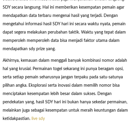
SDY secara langsung. Hal ini memberikan kesempatan pemain agar
mendapatkan data terbaru mengenai hasil yang terjadi. Dengan
mengetahui informasi hasil SDY hari ini secara waktu nyata, pemain
dapat segera melakukan perubahan taktik. Waktu yang tepat dalam
memperoleh memperoleh data bisa menjadi faktor utama dalam
mendapatkan sdy prize yang.
Akhirnya, kemauan dalam menggali banyak kombinasi nomor adalah
hal yang krusial. Permainan togel sekarang ini punya beragam opsi,
serta setiap pemain seharusnya jangan terpaku pada satu-satunya
pilihan angka. Eksplorasi serta inovasi dalam memilih nomor bisa
menciptakan kesempatan lebih besar dalam sukses. Dengan
pendekatan yang, hasil SDY hari ini bukan hanya sekedar permainan,
melainkan juga sebagai kesempatan untuk meraih keuntungan dalam
ketidakpastian.
live sdy