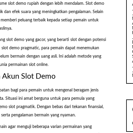
me slot demo rupiah dengan lebih mendalam. Slot demo
rik dan efek suara yang meningkatkan pengalaman. Selain
k memberi peluang terbaik kepada setiap pemain untuk
slinya.
ng slot demo yang gacor, yang berarti slot dengan potensi
 slot demo pragmatic, para pemain dapat menemukan
elum bermain dengan uang asli. Ini adalah metode yang
ia permainan slot online.
 Akun Slot Demo
atan bagi para pemain untuk mengenal beragam jenis
. Situasi ini amat berguna untuk para pemula yang
o slot pragmatik. Dengan bebas dari tekanan finansial,
k serta pengalaman bermain yang nyaman.
main agar menguji beberapa varian permainan yang