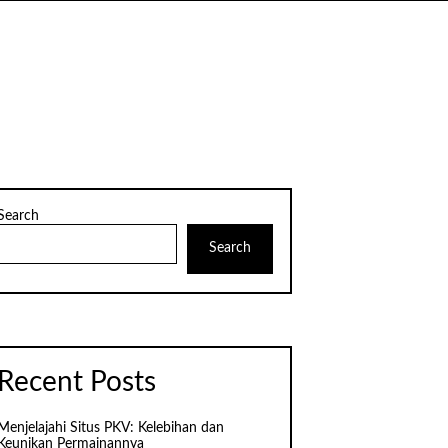
Search
Search
Recent Posts
Menjelajahi Situs PKV: Kelebihan dan
Keunikan Permainannya