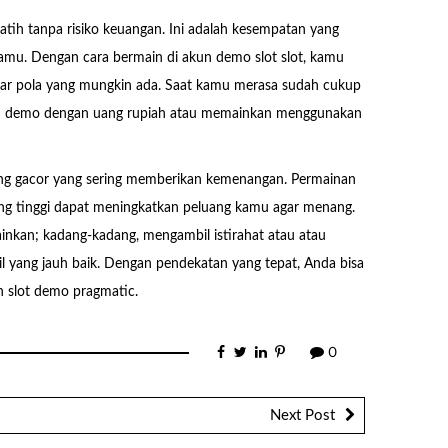
atih tanpa risiko keuangan. Ini adalah kesempatan yang
kamu. Dengan cara bermain di akun demo slot slot, kamu
jar pola yang mungkin ada. Saat kamu merasa sudah cukup
nan demo dengan uang rupiah atau memainkan menggunakan
yang gacor yang sering memberikan kemenangan. Permainan
ang tinggi dapat meningkatkan peluang kamu agar menang.
inkan; kadang-kadang, mengambil istirahat atau atau
il yang jauh baik. Dengan pendekatan yang tepat, Anda bisa
 slot demo pragmatic.
0
Next Post