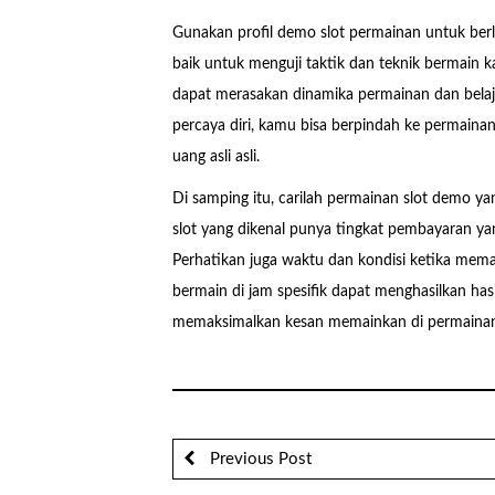
Gunakan profil demo slot permainan untuk berl
baik untuk menguji taktik dan teknik bermain 
dapat merasakan dinamika permainan dan bela
percaya diri, kamu bisa berpindah ke permai
uang asli asli.
Di samping itu, carilah permainan slot demo 
slot yang dikenal punya tingkat pembayaran y
Perhatikan juga waktu dan kondisi ketika mema
bermain di jam spesifik dapat menghasilkan has
memaksimalkan kesan memainkan di permainan
Previous Post