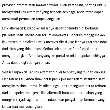
provider internet atau masalah teknis. Oleh karena itu, penting untuk
mengetahui link alternatif yang tersedia sehingga Anda tetap dapat
menikmati permainan tanpa gangguan.
Link alternatif kudapoker biasanya dapat ditemukan di berbagai
platform sosial media dan forum komunitas. Sebelum menggunakan
link tersebut, pastikan untuk memverifikasi keasliannya agar terhindar
dari situs yang tidak resmi. Setiap link alternatif berfungsi untuk
menghubungkan Anda langsung ke portal resmi kudapoker sehingga
Anda dapat login dengan aman.
Selalu simpan daftar link alternatif ini di tempat yang mudah diakses.
Dengan begitu, Anda tidak perlu panik jika mengalami kesulitan saat
mengakses situs utama. Pastikan juga untuk mengikuti berita terbaru
dari kudapoker mengenai link alternatif baru atau perubahan yang
mungkin terjadi, agar tetap mendapatkan pengalaman bermain yang
lancar dan menyenangkan.