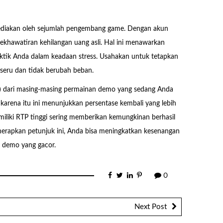
sediakan oleh sejumlah pengembang game. Dengan akun
khawatiran kehilangan uang asli. Hal ini menawarkan
tik Anda dalam keadaan stress. Usahakan untuk tetapkan
 seru dan tidak berubah beban.
er) dari masing-masing permainan demo yang sedang Anda
karena itu ini menunjukkan persentase kembali yang lebih
liki RTP tinggi sering memberikan kemungkinan berhasil
enerapkan petunjuk ini, Anda bisa meningkatkan kesenangan
 demo yang gacor.
0
Next Post