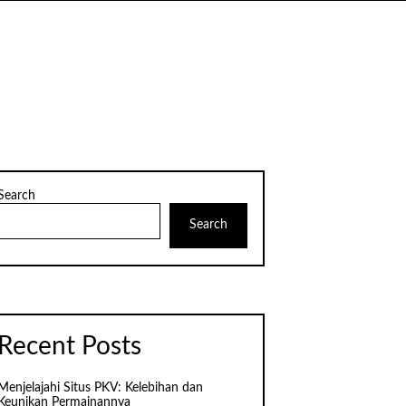
Search
Search
Recent Posts
Menjelajahi Situs PKV: Kelebihan dan
Keunikan Permainannya