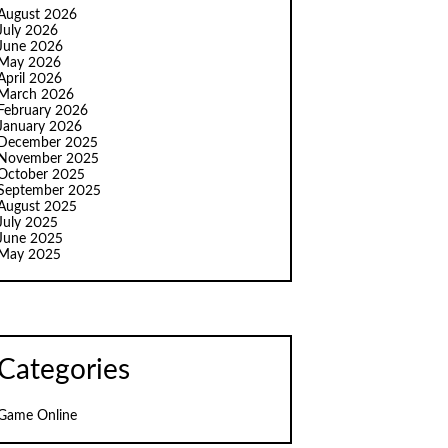
August 2026
July 2026
June 2026
May 2026
April 2026
March 2026
February 2026
January 2026
December 2025
November 2025
October 2025
September 2025
August 2025
July 2025
June 2025
May 2025
Categories
Game Online