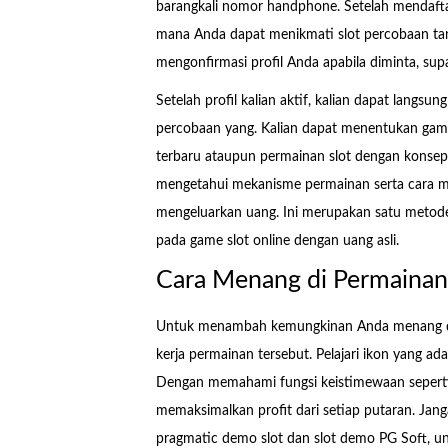
barangkali nomor handphone. Setelah mendaftar,
mana Anda dapat menikmati slot percobaan tanpa
mengonfirmasi profil Anda apabila diminta, sup
Setelah profil kalian aktif, kalian dapat langsu
percobaan yang. Kalian dapat menentukan game 
terbaru ataupun permainan slot dengan konse
mengetahui mekanisme permainan serta cara 
mengeluarkan uang. Ini merupakan satu metode
pada game slot online dengan uang asli.
Cara Menang di Permaina
Untuk menambah kemungkinan Anda menang di
kerja permainan tersebut. Pelajari ikon yang 
Dengan memahami fungsi keistimewaan seperti f
memaksimalkan profit dari setiap putaran. Jang
pragmatic demo slot dan slot demo PG Soft, u