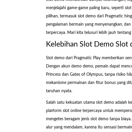
menjelajahi game-game paling baru, seperti slot
pilihan, termasuk slot demo dari Pragmatic hin
pengalaman bermain yang menyenangkan, dan k
terpercaya. Mari kita telusuri lebih jauh tenta
Kelebihan Slot Demo Slot d
Slot demo dari Pragmatic Play memberikan sen
Dengan akun demo demo, pemain dapat mencoba 
Princess dan Gates of Olympus, tanpa risiko h
mekanisme permainan dan fitur bonus yang di
taruhan nyata.
Salah satu kekuatan utama slot demo adalah kem
platform slot online terpercaya untuk memperol
mengetes beragam jenis slot demo tanpa biaya.
alur yang mendalam, karena itu sensasi bermain