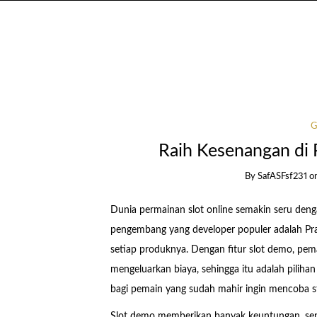
G
Raih Kesenangan di
By
SafASFsf231
o
Dunia permainan slot online semakin seru deng
pengembang yang developer populer adalah Pra
setiap produknya. Dengan fitur slot demo, pe
mengeluarkan biaya, sehingga itu adalah pilihan
bagi pemain yang sudah mahir ingin mencoba st
Slot demo memberikan banyak keuntungan, sepe