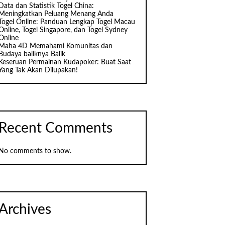
Data dan Statistik Togel China:
Meningkatkan Peluang Menang Anda
Togel Online: Panduan Lengkap Togel Macau
Online, Togel Singapore, dan Togel Sydney
Online
Maha 4D Memahami Komunitas dan
Budaya baliknya Balik
Keseruan Permainan Kudapoker: Buat Saat
Yang Tak Akan Dilupakan!
Recent Comments
No comments to show.
Archives