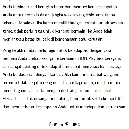
Anda terhindar dari kerugian besar dan memberikan kesempatan
Anda untuk bermain dalam jangka waktu yang lebih lama tanpa
tekanan. Misalnya, jika kamu memiliki budget tertentu untuk session
game, tidak perlu ragu untuk berhenti bermain jika Anda telah
menjangkau batas itu, baik di kemenangan atau kerugian.
Yang terakhir, tidak perlu ragu untuk beradaptasi dengan cara
bermain Anda. Setiap sesi game bermain di IDN Play bisa beragam,
jadi sangat penting untuk adaptif dan dapat menyesuaikan strategi
Anda berdasarkan dengan kondisi. Jika kamu merasa bahwa game
tertentu tidak berjalan dengan maksimal bagi kamu, cobalah untuk
meneliti game lain serta mengubah strategi kamu.
pokerhebat
Fleksibilitas ini akan sangat menolong kamu untuk selalu kompetitif
dan memperbesar kesempatan Anda untuk mendapatkan kesuksesan.
0