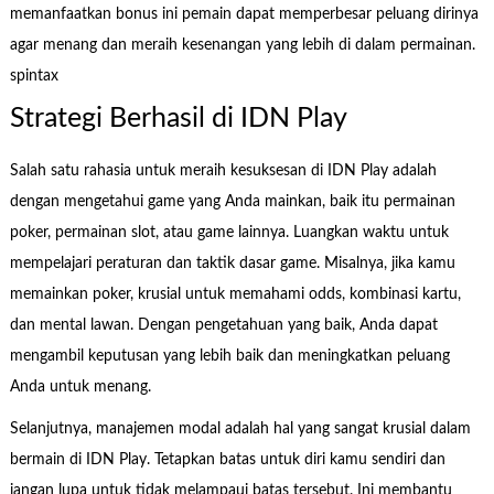
memanfaatkan bonus ini pemain dapat memperbesar peluang dirinya
agar menang dan meraih kesenangan yang lebih di dalam permainan.
spintax
Strategi Berhasil di IDN Play
Salah satu rahasia untuk meraih kesuksesan di IDN Play adalah
dengan mengetahui game yang Anda mainkan, baik itu permainan
poker, permainan slot, atau game lainnya. Luangkan waktu untuk
mempelajari peraturan dan taktik dasar game. Misalnya, jika kamu
memainkan poker, krusial untuk memahami odds, kombinasi kartu,
dan mental lawan. Dengan pengetahuan yang baik, Anda dapat
mengambil keputusan yang lebih baik dan meningkatkan peluang
Anda untuk menang.
Selanjutnya, manajemen modal adalah hal yang sangat krusial dalam
bermain di IDN Play. Tetapkan batas untuk diri kamu sendiri dan
jangan lupa untuk tidak melampaui batas tersebut. Ini membantu