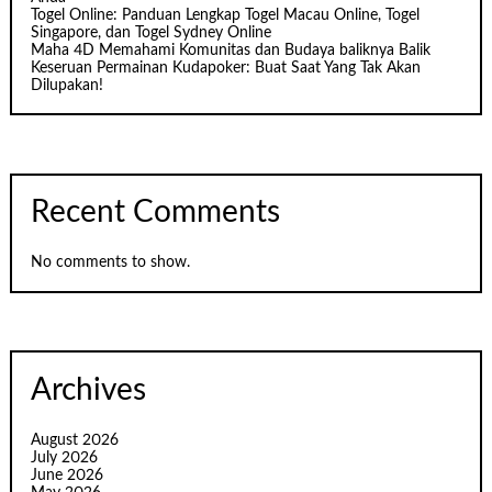
Togel Online: Panduan Lengkap Togel Macau Online, Togel
Singapore, dan Togel Sydney Online
Maha 4D Memahami Komunitas dan Budaya baliknya Balik
Keseruan Permainan Kudapoker: Buat Saat Yang Tak Akan
Dilupakan!
Recent Comments
No comments to show.
Archives
August 2026
July 2026
June 2026