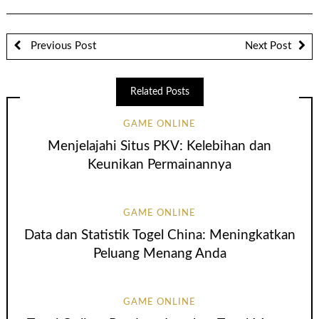
Previous Post
Next Post
Related Posts
GAME ONLINE
Menjelajahi Situs PKV: Kelebihan dan
Keunikan Permainannya
GAME ONLINE
Data dan Statistik Togel China: Meningkatkan
Peluang Menang Anda
GAME ONLINE