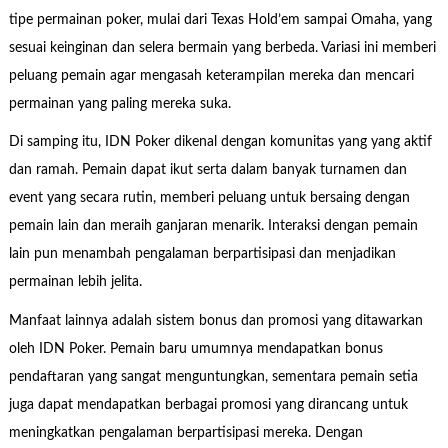
tipe permainan poker, mulai dari Texas Hold’em sampai Omaha, yang
sesuai keinginan dan selera bermain yang berbeda. Variasi ini memberi
peluang pemain agar mengasah keterampilan mereka dan mencari
permainan yang paling mereka suka.
Di samping itu, IDN Poker dikenal dengan komunitas yang yang aktif
dan ramah. Pemain dapat ikut serta dalam banyak turnamen dan
event yang secara rutin, memberi peluang untuk bersaing dengan
pemain lain dan meraih ganjaran menarik. Interaksi dengan pemain
lain pun menambah pengalaman berpartisipasi dan menjadikan
permainan lebih jelita.
Manfaat lainnya adalah sistem bonus dan promosi yang ditawarkan
oleh IDN Poker. Pemain baru umumnya mendapatkan bonus
pendaftaran yang sangat menguntungkan, sementara pemain setia
juga dapat mendapatkan berbagai promosi yang dirancang untuk
meningkatkan pengalaman berpartisipasi mereka. Dengan