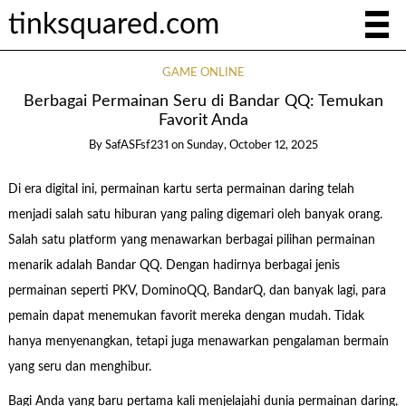
tinksquared.com
GAME ONLINE
Berbagai Permainan Seru di Bandar QQ: Temukan
Favorit Anda
By
SafASFsf231
on
Sunday, October 12, 2025
Di era digital ini, permainan kartu serta permainan daring telah
menjadi salah satu hiburan yang paling digemari oleh banyak orang.
Salah satu platform yang menawarkan berbagai pilihan permainan
menarik adalah Bandar QQ. Dengan hadirnya berbagai jenis
permainan seperti PKV, DominoQQ, BandarQ, dan banyak lagi, para
pemain dapat menemukan favorit mereka dengan mudah. Tidak
hanya menyenangkan, tetapi juga menawarkan pengalaman bermain
yang seru dan menghibur.
Bagi Anda yang baru pertama kali menjelajahi dunia permainan daring,