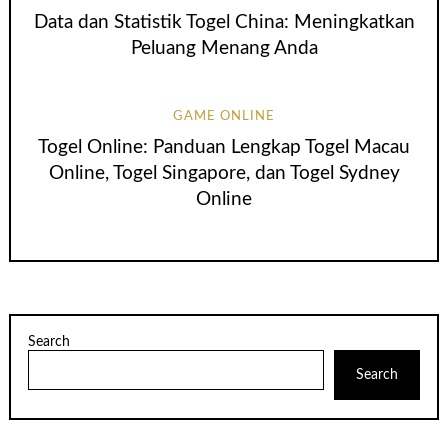
Data dan Statistik Togel China: Meningkatkan
Peluang Menang Anda
GAME ONLINE
Togel Online: Panduan Lengkap Togel Macau
Online, Togel Singapore, dan Togel Sydney
Online
Search
Search