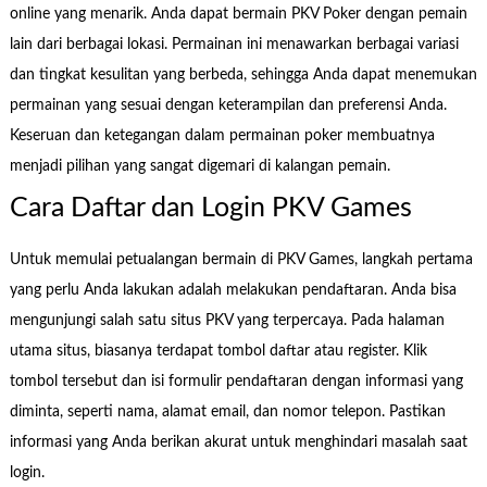
online yang menarik. Anda dapat bermain PKV Poker dengan pemain
lain dari berbagai lokasi. Permainan ini menawarkan berbagai variasi
dan tingkat kesulitan yang berbeda, sehingga Anda dapat menemukan
permainan yang sesuai dengan keterampilan dan preferensi Anda.
Keseruan dan ketegangan dalam permainan poker membuatnya
menjadi pilihan yang sangat digemari di kalangan pemain.
Cara Daftar dan Login PKV Games
Untuk memulai petualangan bermain di PKV Games, langkah pertama
yang perlu Anda lakukan adalah melakukan pendaftaran. Anda bisa
mengunjungi salah satu situs PKV yang terpercaya. Pada halaman
utama situs, biasanya terdapat tombol daftar atau register. Klik
tombol tersebut dan isi formulir pendaftaran dengan informasi yang
diminta, seperti nama, alamat email, dan nomor telepon. Pastikan
informasi yang Anda berikan akurat untuk menghindari masalah saat
login.