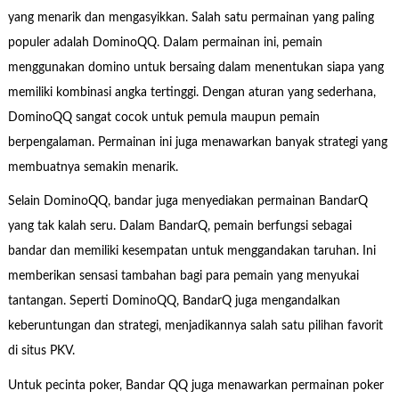
yang menarik dan mengasyikkan. Salah satu permainan yang paling
populer adalah DominoQQ. Dalam permainan ini, pemain
menggunakan domino untuk bersaing dalam menentukan siapa yang
memiliki kombinasi angka tertinggi. Dengan aturan yang sederhana,
DominoQQ sangat cocok untuk pemula maupun pemain
berpengalaman. Permainan ini juga menawarkan banyak strategi yang
membuatnya semakin menarik.
Selain DominoQQ, bandar juga menyediakan permainan BandarQ
yang tak kalah seru. Dalam BandarQ, pemain berfungsi sebagai
bandar dan memiliki kesempatan untuk menggandakan taruhan. Ini
memberikan sensasi tambahan bagi para pemain yang menyukai
tantangan. Seperti DominoQQ, BandarQ juga mengandalkan
keberuntungan dan strategi, menjadikannya salah satu pilihan favorit
di situs PKV.
Untuk pecinta poker, Bandar QQ juga menawarkan permainan poker