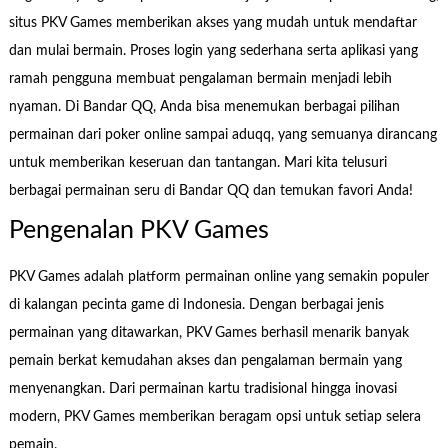
situs PKV Games memberikan akses yang mudah untuk mendaftar
dan mulai bermain. Proses login yang sederhana serta aplikasi yang
ramah pengguna membuat pengalaman bermain menjadi lebih
nyaman. Di Bandar QQ, Anda bisa menemukan berbagai pilihan
permainan dari poker online sampai aduqq, yang semuanya dirancang
untuk memberikan keseruan dan tantangan. Mari kita telusuri
berbagai permainan seru di Bandar QQ dan temukan favori Anda!
Pengenalan PKV Games
PKV Games adalah platform permainan online yang semakin populer
di kalangan pecinta game di Indonesia. Dengan berbagai jenis
permainan yang ditawarkan, PKV Games berhasil menarik banyak
pemain berkat kemudahan akses dan pengalaman bermain yang
menyenangkan. Dari permainan kartu tradisional hingga inovasi
modern, PKV Games memberikan beragam opsi untuk setiap selera
pemain.