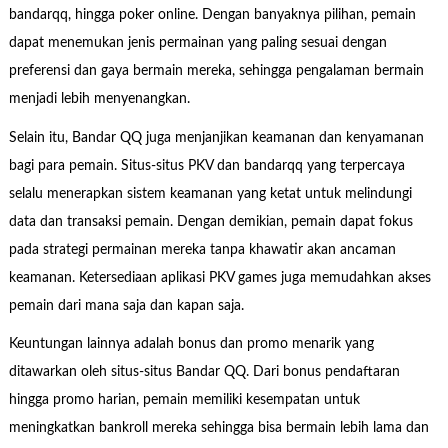
bandarqq, hingga poker online. Dengan banyaknya pilihan, pemain
dapat menemukan jenis permainan yang paling sesuai dengan
preferensi dan gaya bermain mereka, sehingga pengalaman bermain
menjadi lebih menyenangkan.
Selain itu, Bandar QQ juga menjanjikan keamanan dan kenyamanan
bagi para pemain. Situs-situs PKV dan bandarqq yang terpercaya
selalu menerapkan sistem keamanan yang ketat untuk melindungi
data dan transaksi pemain. Dengan demikian, pemain dapat fokus
pada strategi permainan mereka tanpa khawatir akan ancaman
keamanan. Ketersediaan aplikasi PKV games juga memudahkan akses
pemain dari mana saja dan kapan saja.
Keuntungan lainnya adalah bonus dan promo menarik yang
ditawarkan oleh situs-situs Bandar QQ. Dari bonus pendaftaran
hingga promo harian, pemain memiliki kesempatan untuk
meningkatkan bankroll mereka sehingga bisa bermain lebih lama dan