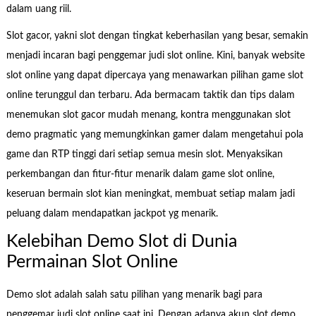
dalam uang riil.
Slot gacor, yakni slot dengan tingkat keberhasilan yang besar, semakin
menjadi incaran bagi penggemar judi slot online. Kini, banyak website
slot online yang dapat dipercaya yang menawarkan pilihan game slot
online terunggul dan terbaru. Ada bermacam taktik dan tips dalam
menemukan slot gacor mudah menang, kontra menggunakan slot
demo pragmatic yang memungkinkan gamer dalam mengetahui pola
game dan RTP tinggi dari setiap semua mesin slot. Menyaksikan
perkembangan dan fitur-fitur menarik dalam game slot online,
keseruan bermain slot kian meningkat, membuat setiap malam jadi
peluang dalam mendapatkan jackpot yg menarik.
Kelebihan Demo Slot di Dunia
Permainan Slot Online
Demo slot adalah salah satu pilihan yang menarik bagi para
penggemar judi slot online saat ini. Dengan adanya akun slot demo,