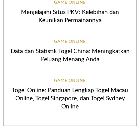
GAME ONLINE
Menjelajahi Situs PKV: Kelebihan dan
Keunikan Permainannya
GAME ONLINE
Data dan Statistik Togel China: Meningkatkan
Peluang Menang Anda
GAME ONLINE
Togel Online: Panduan Lengkap Togel Macau
Online, Togel Singapore, dan Togel Sydney
Online