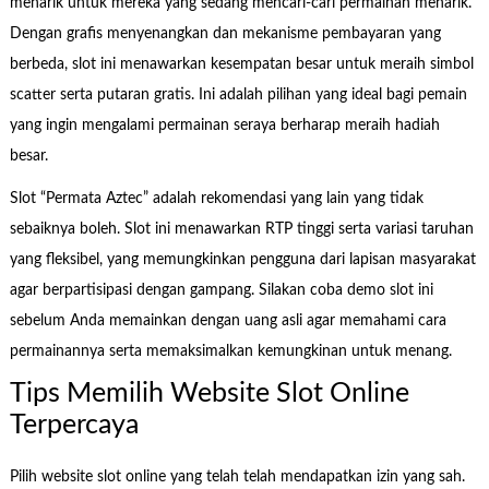
menarik untuk mereka yang sedang mencari-cari permainan menarik.
Dengan grafis menyenangkan dan mekanisme pembayaran yang
berbeda, slot ini menawarkan kesempatan besar untuk meraih simbol
scatter serta putaran gratis. Ini adalah pilihan yang ideal bagi pemain
yang ingin mengalami permainan seraya berharap meraih hadiah
besar.
Slot “Permata Aztec” adalah rekomendasi yang lain yang tidak
sebaiknya boleh. Slot ini menawarkan RTP tinggi serta variasi taruhan
yang fleksibel, yang memungkinkan pengguna dari lapisan masyarakat
agar berpartisipasi dengan gampang. Silakan coba demo slot ini
sebelum Anda memainkan dengan uang asli agar memahami cara
permainannya serta memaksimalkan kemungkinan untuk menang.
Tips Memilih Website Slot Online
Terpercaya
Pilih website slot online yang telah telah mendapatkan izin yang sah.