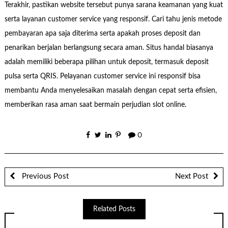
Terakhir, pastikan website tersebut punya sarana keamanan yang kuat
serta layanan customer service yang responsif. Cari tahu jenis metode
pembayaran apa saja diterima serta apakah proses deposit dan
penarikan berjalan berlangsung secara aman. Situs handal biasanya
adalah memiliki beberapa pilihan untuk deposit, termasuk deposit
pulsa serta QRIS. Pelayanan customer service ini responsif bisa
membantu Anda menyelesaikan masalah dengan cepat serta efisien,
memberikan rasa aman saat bermain perjudian slot online.
0
Previous Post
Next Post
Related Posts