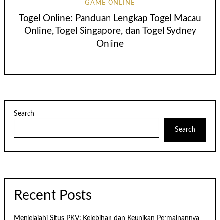
GAME ONLINE
Togel Online: Panduan Lengkap Togel Macau
Online, Togel Singapore, dan Togel Sydney
Online
Search
Search
Recent Posts
Menjelajahi Situs PKV: Kelebihan dan Keunikan Permainannya