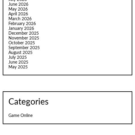
June 2026
May 2026
April 2026
March 2026
February 2026
January 2026
December 2025
November 2025
October 2025
September 2025
August 2025
July 2025
June 2025
May 2025
Categories
Game Online