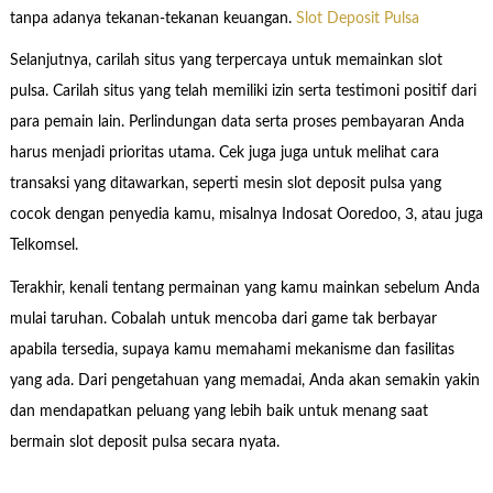
tanpa adanya tekanan-tekanan keuangan.
Slot Deposit Pulsa
Selanjutnya, carilah situs yang terpercaya untuk memainkan slot
pulsa. Carilah situs yang telah memiliki izin serta testimoni positif dari
para pemain lain. Perlindungan data serta proses pembayaran Anda
harus menjadi prioritas utama. Cek juga juga untuk melihat cara
transaksi yang ditawarkan, seperti mesin slot deposit pulsa yang
cocok dengan penyedia kamu, misalnya Indosat Ooredoo, 3, atau juga
Telkomsel.
Terakhir, kenali tentang permainan yang kamu mainkan sebelum Anda
mulai taruhan. Cobalah untuk mencoba dari game tak berbayar
apabila tersedia, supaya kamu memahami mekanisme dan fasilitas
yang ada. Dari pengetahuan yang memadai, Anda akan semakin yakin
dan mendapatkan peluang yang lebih baik untuk menang saat
bermain slot deposit pulsa secara nyata.