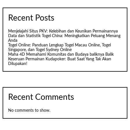
Recent Posts
Menjelajahi Situs PKV: Kelebihan dan Keunikan Permainannya
Data dan Statistik Togel China: Meningkatkan Peluang Menang
Anda
Togel Online: Panduan Lengkap Togel Macau Online, Togel
Singapore, dan Togel Sydney Online
Maha 4D Memahami Komunitas dan Budaya baliknya Balik
Keseruan Permainan Kudapoker: Buat Saat Yang Tak Akan
Dilupakan!
Recent Comments
No comments to show.