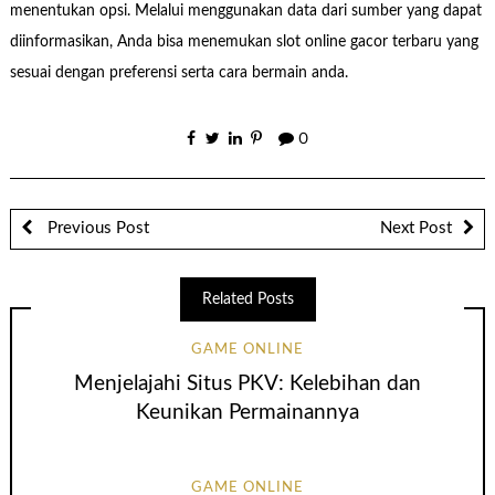
menentukan opsi. Melalui menggunakan data dari sumber yang dapat
diinformasikan, Anda bisa menemukan slot online gacor terbaru yang
sesuai dengan preferensi serta cara bermain anda.
0
Previous Post
Next Post
Related Posts
GAME ONLINE
Menjelajahi Situs PKV: Kelebihan dan
Keunikan Permainannya
GAME ONLINE