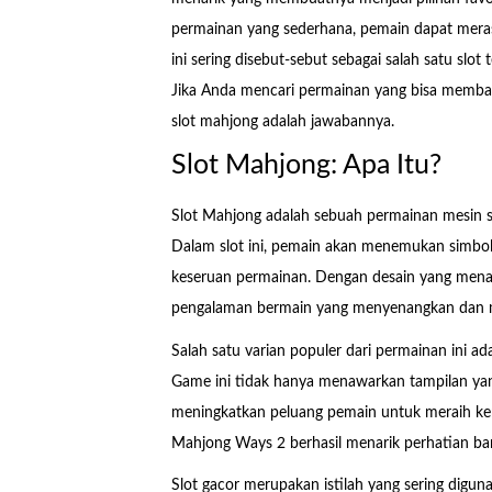
permainan yang sederhana, pemain dapat merasa
ini sering disebut-sebut sebagai salah satu sl
Jika Anda mencari permainan yang bisa membaw
slot mahjong adalah jawabannya.
Slot Mahjong: Apa Itu?
Slot Mahjong adalah sebuah permainan mesin slo
Dalam slot ini, pemain akan menemukan simb
keseruan permainan. Dengan desain yang menar
pengalaman bermain yang menyenangkan dan 
Salah satu varian populer dari permainan ini 
Game ini tidak hanya menawarkan tampilan yang
meningkatkan peluang pemain untuk meraih k
Mahjong Ways 2 berhasil menarik perhatian ban
Slot gacor merupakan istilah yang sering digu