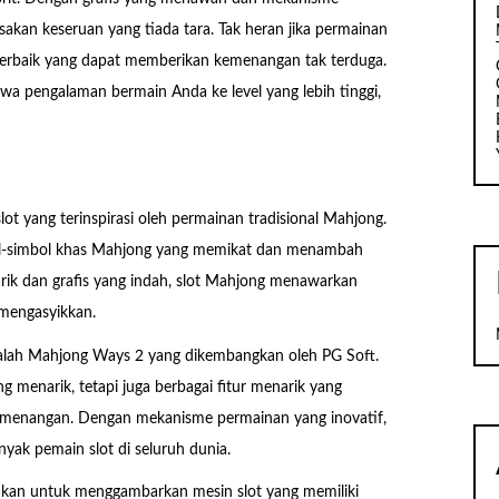
kan keseruan yang tiada tara. Tak heran jika permainan
ot terbaik yang dapat memberikan kemenangan tak terduga.
a pengalaman bermain Anda ke level yang lebih tinggi,
t yang terinspirasi oleh permainan tradisional Mahjong.
ol-simbol khas Mahjong yang memikat dan menambah
ik dan grafis yang indah, slot Mahjong menawarkan
mengasyikkan.
adalah Mahjong Ways 2 yang dikembangkan oleh PG Soft.
 menarik, tetapi juga berbagai fitur menarik yang
emenangan. Dengan mekanisme permainan yang inovatif,
yak pemain slot di seluruh dunia.
nakan untuk menggambarkan mesin slot yang memiliki