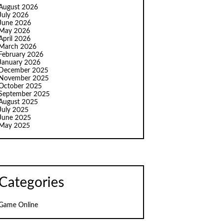
August 2026
July 2026
June 2026
May 2026
April 2026
March 2026
February 2026
January 2026
December 2025
November 2025
October 2025
September 2025
August 2025
July 2025
June 2025
May 2025
Categories
Game Online