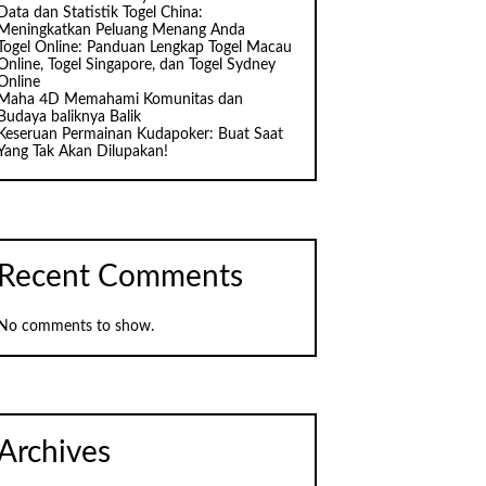
Data dan Statistik Togel China:
Meningkatkan Peluang Menang Anda
Togel Online: Panduan Lengkap Togel Macau
Online, Togel Singapore, dan Togel Sydney
Online
Maha 4D Memahami Komunitas dan
Budaya baliknya Balik
Keseruan Permainan Kudapoker: Buat Saat
Yang Tak Akan Dilupakan!
Recent Comments
No comments to show.
Archives