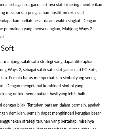
nal sebagai slot gacor, artinya slot ini sering memberikan
g melaporkan pengalaman positif mereka saat
mendapatkan hadiah besar dalam waktu singkat. Dengan
me permainan yang menyenangkan, Mahjong Ways 2
ot.
 Soft
 mahjong, salah satu strategi yang dapat diterapkan
 Ways 2, sebagai salah satu slot gacor dari PG Soft,
kan. Pemain harus memperhatikan simbol yang sering
di. Dengan mengetahui kombinasi simbol yang
uang untuk mendapatkan hasil yang lebih baik.
al dengan bijak. Tentukan batasan dalam bermain, apakah
ngan demikian, pemain dapat menghindari kerugian besar
nggunakan strategi taruhan yang bertahap, misalnya