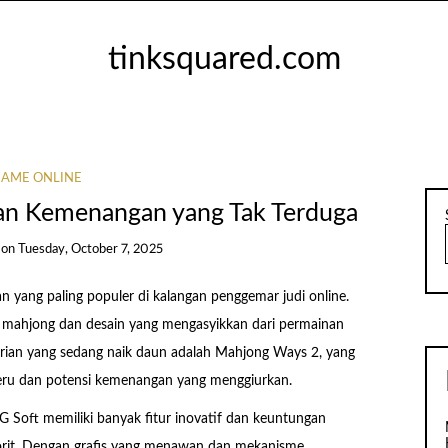
tinksquared.com
AME ONLINE
dan Kemenangan yang Tak Terduga
on
Tuesday, October 7, 2025
n yang paling populer di kalangan penggemar judi online.
n mahjong dan desain yang mengasyikkan dari permainan
arian yang sedang naik daun adalah Mahjong Ways 2, yang
ru dan potensi kemenangan yang menggiurkan.
G Soft memiliki banyak fitur inovatif dan keuntungan
orit. Dengan grafis yang menawan dan mekanisme