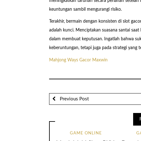
meningkatkan taruhan secara perlahan setel
keuntungan sambil mengurangi risiko.
Terakhir, bermain dengan konsisten di slot ga
adalah kunci. Menciptakan suasana santai saa
dalam membuat keputusan. Ingatlah bahwa suk
keberuntungan, tetapi juga pada strategi yang 
Mahjong Ways Gacor Maxwin
Previous Post
GAME ONLINE
G