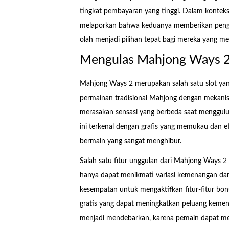
tingkat pembayaran yang tinggi. Dalam konte
melaporkan bahwa keduanya memberikan penga
olah menjadi pilihan tepat bagi mereka yang m
Mengulas Mahjong Ways 
Mahjong Ways 2 merupakan salah satu slot yan
permainan tradisional Mahjong dengan mekanis
merasakan sensasi yang berbeda saat menggulun
ini terkenal dengan grafis yang memukau dan 
bermain yang sangat menghibur.
Salah satu fitur unggulan dari Mahjong Ways 2
hanya dapat menikmati variasi kemenangan dar
kesempatan untuk mengaktifkan fitur-fitur bo
gratis yang dapat meningkatkan peluang kemena
menjadi mendebarkan, karena pemain dapat me