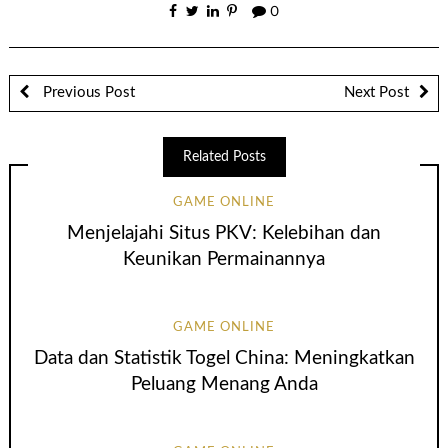
0
Previous Post
Next Post
Related Posts
GAME ONLINE
Menjelajahi Situs PKV: Kelebihan dan
Keunikan Permainannya
GAME ONLINE
Data dan Statistik Togel China: Meningkatkan
Peluang Menang Anda