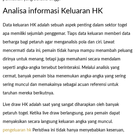
Analisa informasi Keluaran HK
Data keluaran HK adalah sebuah aspek penting dalam sektor togel
apa memiliki sejumlah penggemar. Tiaps data keluaran memberi data
berharga bagi petaruh agar menganalisis pola dan ciri. Lewat
mencermati data ini, pemain tidak hanya mampu menambah peluang
dirinya untuk menang, tetapi juga memahami secara mendalam
seperti angka-angka tersebut berinteraksi. Melalui analisis yang
cermat, banyak pemain bisa menemukan angka-angka yang sering
sering muncul dan memakainya sebagai acuan referensi untuk
taruhan mereka berikutnya.
Live draw HK adalah saat yang sangat diharapkan oleh banyak
petaruh togel. Ketika live draw berlangsung, para pemain dapat
menyaksikan secara langsung keluaran angka yang muncul.
pengeluaran hk
Peristiwa ini tidak hanya menyebabkan keseruan,