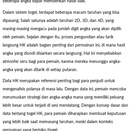
beberapa angka dapat memberikan nasib baik.
Dalam sistem togel, terdapat beberapa macam taruhan yang bisa
dipasang. Salah satunya adalah taruhan 2D, 3D, dan 4D, yang
masing-masing mengacu pada jumlah digit angka yang akan dipilih
oleh pemain. Sejalan dengan itu, proses pengundian atau tarik
langsung HK adalah bagian penting dari permainan ini, di mana hasil
angka yang diundi disiarkan secara langsung. Hal ini menyebabkan
atmosfer seru bagi para pemain, karena mereka menunggu angka-
angka yang akan ditarik di setiap putaran.
Data HK merupakan referensi penting bagi para penjudi untuk
menganalisis polanya di masa lalu. Dengan data ini, pemain mencoba
merumuskan strategi dan angka-angka mana yang memiliki peluang
lebih besar untuk terjadi di sesi mendatang. Dengan konsep dasar dan
data tentang togel HK, para pemain diharapkan membuat keputusan
yang lebih baik saat memasang taruhan, meski dalam konteks
permainan yang berisiko tinggi.