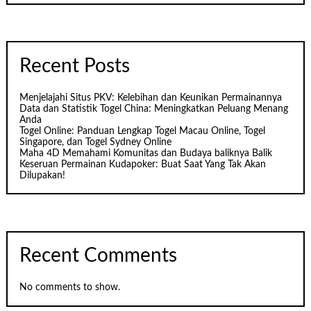
Recent Posts
Menjelajahi Situs PKV: Kelebihan dan Keunikan Permainannya
Data dan Statistik Togel China: Meningkatkan Peluang Menang
Anda
Togel Online: Panduan Lengkap Togel Macau Online, Togel
Singapore, dan Togel Sydney Online
Maha 4D Memahami Komunitas dan Budaya baliknya Balik
Keseruan Permainan Kudapoker: Buat Saat Yang Tak Akan
Dilupakan!
Recent Comments
No comments to show.