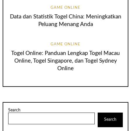
GAME ONLINE
Data dan Statistik Togel China: Meningkatkan
Peluang Menang Anda
GAME ONLINE
Togel Online: Panduan Lengkap Togel Macau
Online, Togel Singapore, dan Togel Sydney
Online
Search
Search