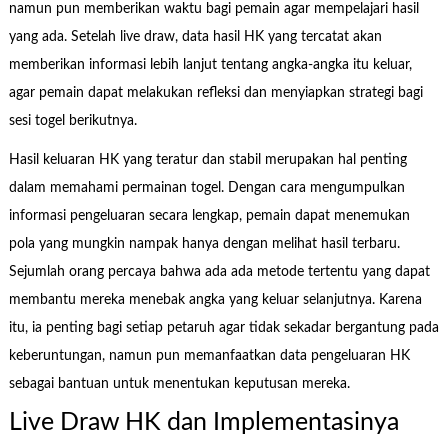
namun pun memberikan waktu bagi pemain agar mempelajari hasil
yang ada. Setelah live draw, data hasil HK yang tercatat akan
memberikan informasi lebih lanjut tentang angka-angka itu keluar,
agar pemain dapat melakukan refleksi dan menyiapkan strategi bagi
sesi togel berikutnya.
Hasil keluaran HK yang teratur dan stabil merupakan hal penting
dalam memahami permainan togel. Dengan cara mengumpulkan
informasi pengeluaran secara lengkap, pemain dapat menemukan
pola yang mungkin nampak hanya dengan melihat hasil terbaru.
Sejumlah orang percaya bahwa ada ada metode tertentu yang dapat
membantu mereka menebak angka yang keluar selanjutnya. Karena
itu, ia penting bagi setiap petaruh agar tidak sekadar bergantung pada
keberuntungan, namun pun memanfaatkan data pengeluaran HK
sebagai bantuan untuk menentukan keputusan mereka.
Live Draw HK dan Implementasinya