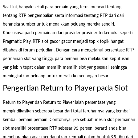
Saat ini, banyak sekali para pemain yang terus mencari tentang
tentang RTP pengembalian serta informasi tentang RTP dari dari
beraneka sumber untuk menaikkan peluang mereka sendiri.
Khususnya pada permainan dari provider provider terkemuka seperti
Pragmatic Play, RTP slot gacor gacor menjadi topik topik hangat
dibahas di forum perjudian. Dengan cara mengetahui persentase RTP
permainan slot yang tinggi, para pemain bisa melakukan keputusan
yang lebih tepat dalam memilih memilih slot yang sesuai, sehingga
meningkatkan peluang untuk meraih kemenangan besar.
Pengertian Return to Player pada Slot
Return to Player dan Return to Player ialah persentase yang
mengindikasikan seberapa besar dari total taruhannya yang kembali
kembali pemain pemain. Contohnya, jika sebuah mesin slot permainan
slot memiliki prosentase RTP sebesar 95 persen, berarti anda bisa
mengharapkan agar mendapatkan kembali dalam bentuk 95 ribu dari