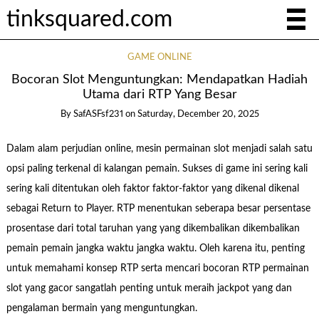
tinksquared.com
GAME ONLINE
Bocoran Slot Menguntungkan: Mendapatkan Hadiah
Utama dari RTP Yang Besar
By
SafASFsf231
on
Saturday, December 20, 2025
Dalam alam perjudian online, mesin permainan slot menjadi salah satu
opsi paling terkenal di kalangan pemain. Sukses di game ini sering kali
sering kali ditentukan oleh faktor faktor-faktor yang dikenal dikenal
sebagai Return to Player. RTP menentukan seberapa besar persentase
prosentase dari total taruhan yang yang dikembalikan dikembalikan
pemain pemain jangka waktu jangka waktu. Oleh karena itu, penting
untuk memahami konsep RTP serta mencari bocoran RTP permainan
slot yang gacor sangatlah penting untuk meraih jackpot yang dan
pengalaman bermain yang menguntungkan.