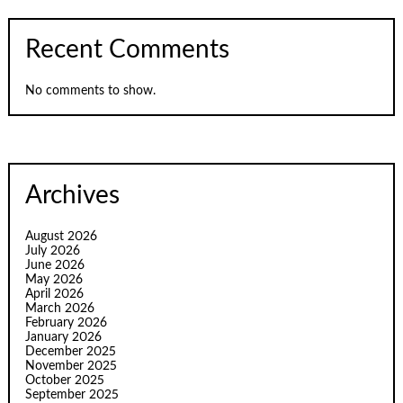
Recent Comments
No comments to show.
Archives
August 2026
July 2026
June 2026
May 2026
April 2026
March 2026
February 2026
January 2026
December 2025
November 2025
October 2025
September 2025