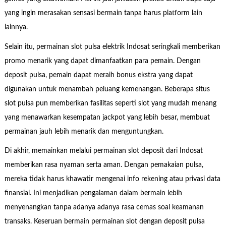
yang ingin merasakan sensasi bermain tanpa harus platform lain
lainnya.
Selain itu, permainan slot pulsa elektrik Indosat seringkali memberikan
promo menarik yang dapat dimanfaatkan para pemain. Dengan
deposit pulsa, pemain dapat meraih bonus ekstra yang dapat
digunakan untuk menambah peluang kemenangan. Beberapa situs
slot pulsa pun memberikan fasilitas seperti slot yang mudah menang
yang menawarkan kesempatan jackpot yang lebih besar, membuat
permainan jauh lebih menarik dan menguntungkan.
Di akhir, memainkan melalui permainan slot deposit dari Indosat
memberikan rasa nyaman serta aman. Dengan pemakaian pulsa,
mereka tidak harus khawatir mengenai info rekening atau privasi data
finansial. Ini menjadikan pengalaman dalam bermain lebih
menyenangkan tanpa adanya adanya rasa cemas soal keamanan
transaks. Keseruan bermain permainan slot dengan deposit pulsa