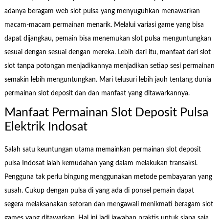
adanya beragam web slot pulsa yang menyuguhkan menawarkan
macam-macam permainan menarik. Melalui variasi game yang bisa
dapat dijangkau, pemain bisa menemukan slot pulsa menguntungkan
sesuai dengan sesuai dengan mereka. Lebih dari itu, manfaat dari slot
slot tanpa potongan menjadikannya menjadikan setiap sesi permainan
semakin lebih menguntungkan. Mari telusuri lebih jauh tentang dunia
permainan slot deposit dan dan manfaat yang ditawarkannya.
Manfaat Permainan Slot Deposit Pulsa
Elektrik Indosat
Salah satu keuntungan utama memainkan permainan slot deposit
pulsa Indosat ialah kemudahan yang dalam melakukan transaksi.
Pengguna tak perlu bingung menggunakan metode pembayaran yang
susah. Cukup dengan pulsa di yang ada di ponsel pemain dapat
segera melaksanakan setoran dan mengawali menikmati beragam slot
games yang ditawarkan. Hal ini jadi jawaban praktis untuk siapa saja