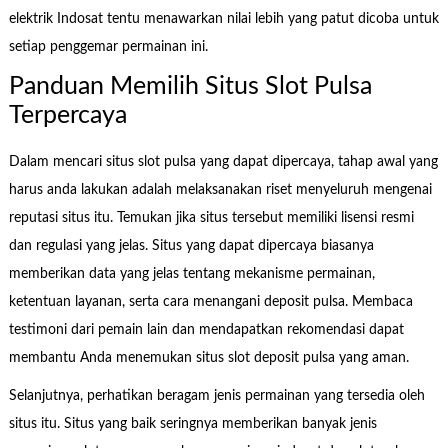
elektrik Indosat tentu menawarkan nilai lebih yang patut dicoba untuk
setiap penggemar permainan ini.
Panduan Memilih Situs Slot Pulsa
Terpercaya
Dalam mencari situs slot pulsa yang dapat dipercaya, tahap awal yang
harus anda lakukan adalah melaksanakan riset menyeluruh mengenai
reputasi situs itu. Temukan jika situs tersebut memiliki lisensi resmi
dan regulasi yang jelas. Situs yang dapat dipercaya biasanya
memberikan data yang jelas tentang mekanisme permainan,
ketentuan layanan, serta cara menangani deposit pulsa. Membaca
testimoni dari pemain lain dan mendapatkan rekomendasi dapat
membantu Anda menemukan situs slot deposit pulsa yang aman.
Selanjutnya, perhatikan beragam jenis permainan yang tersedia oleh
situs itu. Situs yang baik seringnya memberikan banyak jenis