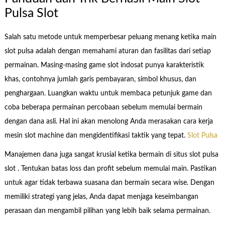
Pulsa Slot
Salah satu metode untuk memperbesar peluang menang ketika main
slot pulsa adalah dengan memahami aturan dan fasilitas dari setiap
permainan. Masing-masing game slot indosat punya karakteristik
khas, contohnya jumlah garis pembayaran, simbol khusus, dan
penghargaan. Luangkan waktu untuk membaca petunjuk game dan
coba beberapa permainan percobaan sebelum memulai bermain
dengan dana asli. Hal ini akan menolong Anda merasakan cara kerja
mesin slot machine dan mengidentifikasi taktik yang tepat.
Slot Pulsa
Manajemen dana juga sangat krusial ketika bermain di situs slot pulsa
slot . Tentukan batas loss dan profit sebelum memulai main. Pastikan
untuk agar tidak terbawa suasana dan bermain secara wise. Dengan
memiliki strategi yang jelas, Anda dapat menjaga keseimbangan
perasaan dan mengambil pilihan yang lebih baik selama permainan.