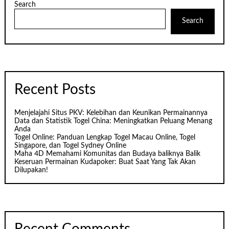
Search
Search
Recent Posts
Menjelajahi Situs PKV: Kelebihan dan Keunikan Permainannya
Data dan Statistik Togel China: Meningkatkan Peluang Menang
Anda
Togel Online: Panduan Lengkap Togel Macau Online, Togel
Singapore, dan Togel Sydney Online
Maha 4D Memahami Komunitas dan Budaya baliknya Balik
Keseruan Permainan Kudapoker: Buat Saat Yang Tak Akan
Dilupakan!