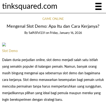
tinksquared.com
GAME ONLINE
Mengenal Slot Demo: Apa Itu dan Cara Kerjanya?
By
SafASFsf231
on
Friday, January 16, 2026
Slot Demo
Dalam dunia perjudian online, slot demo menjadi salah satu istilah
yang semakin populer di kalangan pemain. Namun, banyak orang
masih bingung mengenai apa sebenarnya slot demo dan bagaimana
cara kerjanya. Slot demo menawarkan kesempatan bagi pemain untuk
mencoba permainan tanpa harus mempertaruhkan uang sungguhan,
menjadikannya pilihan yang ideal bagi pemula maupun mereka yang
ingin bereksperimen dengan strategi baru.