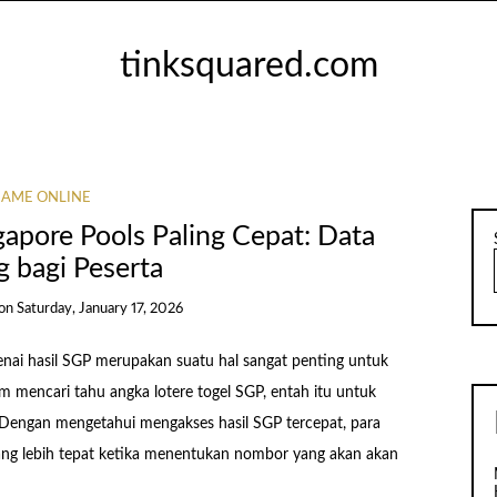
tinksquared.com
AME ONLINE
apore Pools Paling Cepat: Data
g bagi Peserta
on
Saturday, January 17, 2026
enai hasil SGP merupakan suatu hal sangat penting untuk
 mencari tahu angka lotere togel SGP, entah itu untuk
Dengan mengetahui mengakses hasil SGP tercepat, para
g lebih tepat ketika menentukan nombor yang akan akan