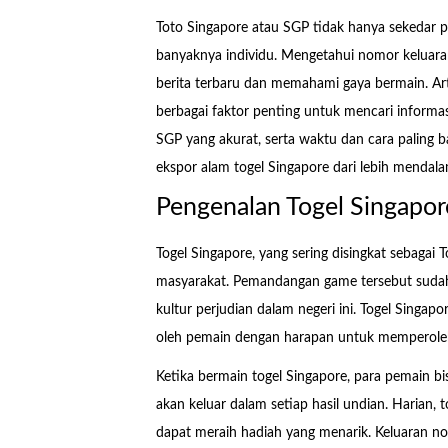
Toto Singapore atau SGP tidak hanya sekedar p
banyaknya individu. Mengetahui nomor kelua
berita terbaru dan memahami gaya bermain. A
berbagai faktor penting untuk mencari informa
SGP yang akurat, serta waktu dan cara paling 
ekspor alam togel Singapore dari lebih mendala
Pengenalan Togel Singapor
Togel Singapore, yang sering disingkat sebagai
masyarakat. Pemandangan game tersebut sudah 
kultur perjudian dalam negeri ini. Togel Singap
oleh pemain dengan harapan untuk memperoleh
Ketika bermain togel Singapore, para pemain b
akan keluar dalam setiap hasil undian. Harian
dapat meraih hadiah yang menarik. Keluaran nom