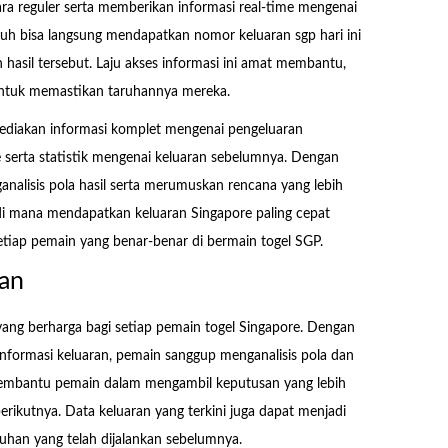
ra reguler serta memberikan informasi real-time mengenai
ruh bisa langsung mendapatkan nomor keluaran sgp hari ini
hasil tersebut. Laju akses informasi ini amat membantu,
ntuk memastikan taruhannya mereka.
yediakan informasi komplet mengenai pengeluaran
e serta statistik mengenai keluaran sebelumnya. Dengan
nalisis pola hasil serta merumuskan rencana yang lebih
 di mana mendapatkan keluaran Singapore paling cepat
etiap pemain yang benar-benar di bermain togel SGP.
ran
ng berharga bagi setiap pemain togel Singapore. Dengan
nformasi keluaran, pemain sanggup menganalisis pola dan
a membantu pemain dalam mengambil keputusan yang lebih
rikutnya. Data keluaran yang terkini juga dapat menjadi
ruhan yang telah dijalankan sebelumnya.