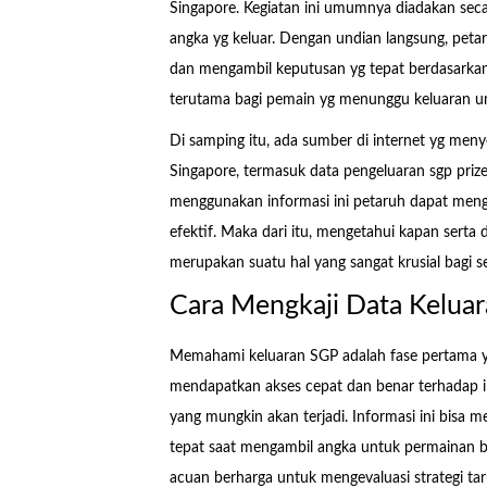
Singapore. Kegiatan ini umumnya diadakan seca
angka yg keluar. Dengan undian langsung, peta
dan mengambil keputusan yg tepat berdasarkan 
terutama bagi pemain yg menunggu keluaran u
Di samping itu, ada sumber di internet yg men
Singapore, termasuk data pengeluaran sgp priz
menggunakan informasi ini petaruh dapat menga
efektif. Maka dari itu, mengetahui kapan serta
merupakan suatu hal yang sangat krusial bagi s
Cara Mengkaji Data Kelua
Memahami keluaran SGP adalah fase pertama ya
mendapatkan akses cepat dan benar terhadap i
yang mungkin akan terjadi. Informasi ini bis
tepat saat mengambil angka untuk permainan be
acuan berharga untuk mengevaluasi strategi ta