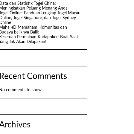
Data dan Statistik Togel China:
Meningkatkan Peluang Menang Anda
Togel Online: Panduan Lengkap Togel Macau
Online, Togel Singapore, dan Togel Sydney
Online
Maha 4D Memahami Komunitas dan
Budaya baliknya Balik
Keseruan Permainan Kudapoker: Buat Saat
Yang Tak Akan Dilupakan!
Recent Comments
No comments to show.
Archives