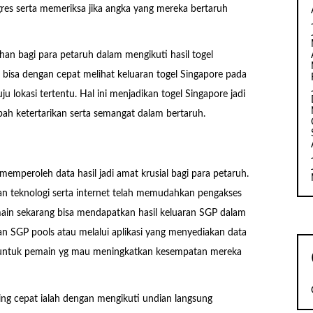
res serta memeriksa jika angka yang mereka bertaruh
 bagi para petaruh dalam mengikuti hasil togel
n bisa dengan cepat melihat keluaran togel Singapore pada
ju lokasi tertentu. Hal ini menjadikan togel Singapore jadi
h ketertarikan serta semangat dalam bertaruh.
mperoleh data hasil jadi amat krusial bagi para petaruh.
n teknologi serta internet telah memudahkan pengakses
main sekarang bisa mendapatkan hasil keluaran SGP dalam
ran SGP pools atau melalui aplikasi yang menyediakan data
ci untuk pemain yg mau meningkatkan kesempatan mereka
ng cepat ialah dengan mengikuti undian langsung