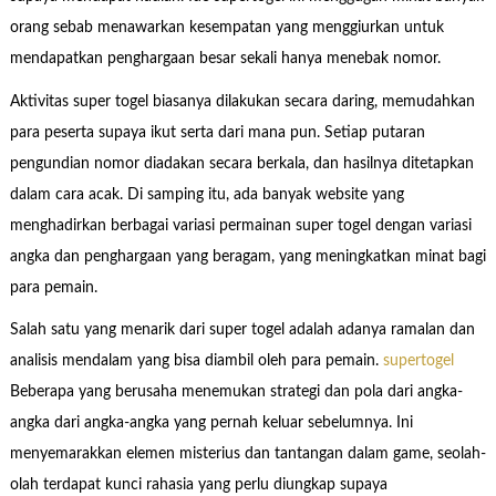
orang sebab menawarkan kesempatan yang menggiurkan untuk
mendapatkan penghargaan besar sekali hanya menebak nomor.
Aktivitas super togel biasanya dilakukan secara daring, memudahkan
para peserta supaya ikut serta dari mana pun. Setiap putaran
pengundian nomor diadakan secara berkala, dan hasilnya ditetapkan
dalam cara acak. Di samping itu, ada banyak website yang
menghadirkan berbagai variasi permainan super togel dengan variasi
angka dan penghargaan yang beragam, yang meningkatkan minat bagi
para pemain.
Salah satu yang menarik dari super togel adalah adanya ramalan dan
analisis mendalam yang bisa diambil oleh para pemain.
supertogel
Beberapa yang berusaha menemukan strategi dan pola dari angka-
angka dari angka-angka yang pernah keluar sebelumnya. Ini
menyemarakkan elemen misterius dan tantangan dalam game, seolah-
olah terdapat kunci rahasia yang perlu diungkap supaya