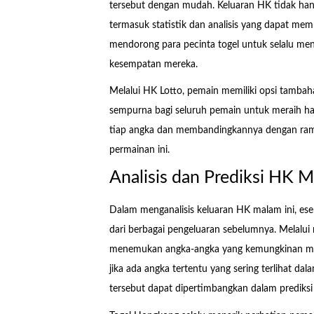
tersebut dengan mudah. Keluaran HK tidak han
termasuk statistik dan analisis yang dapat m
mendorong para pecinta togel untuk selalu m
kesempatan mereka.
Melalui HK Lotto, pemain memiliki opsi tambah
sempurna bagi seluruh pemain untuk meraih had
tiap angka dan membandingkannya dengan rama
permainan ini.
Analisis dan Prediksi HK M
Dalam menganalisis keluaran HK malam ini, esen
dari berbagai pengeluaran sebelumnya. Melalu
menemukan angka-angka yang kemungkinan memil
jika ada angka tertentu yang sering terlihat d
tersebut dapat dipertimbangkan dalam prediksi