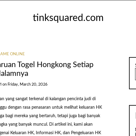
tinksquared.com
AME ONLINE
aruan Togel Hongkong Setiap
alamnya
1
on
Friday, March 20, 2026
 yang sangat terkenal di kalangan pencinta judi di
ggu dengan rasa penasaran untuk melihat keluaran HK
ga bagi mereka yang bertaruh, tetapi juga bagi banyak
gka yang banyak muncul. Di artikel ini, kami akan
genai Keluaran HK, Informasi HK, dan Pengeluaran HK