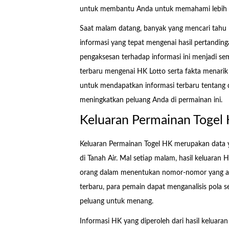
untuk membantu Anda untuk memahami lebih d
Saat malam datang, banyak yang mencari tahu
informasi yang tepat mengenai hasil pertanding
pengaksesan terhadap informasi ini menjadi 
terbaru mengenai HK Lotto serta fakta menari
untuk mendapatkan informasi terbaru tentang
meningkatkan peluang Anda di permainan ini.
Keluaran Permainan Togel
Keluaran Permainan Togel HK merupakan data y
di Tanah Air. Mal setiap malam, hasil keluaran
orang dalam menentukan nomor-nomor yang aka
terbaru, para pemain dapat menganalisis pola 
peluang untuk menang.
Informasi HK yang diperoleh dari hasil keluaran