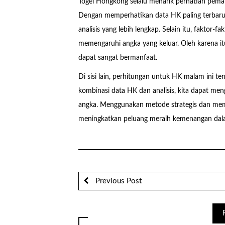
Togel Hongkong selalu menarik perhatian pemai
Dengan memperhatikan data HK paling terbaru 
analisis yang lebih lengkap. Selain itu, faktor-f
memengaruhi angka yang keluar. Oleh karena it
dapat sangat bermanfaat.
Di sisi lain, perhitungan untuk HK malam ini t
kombinasi data HK dan analisis, kita dapat me
angka. Menggunakan metode strategis dan mem
meningkatkan peluang meraih kemenangan dal
Previous Post