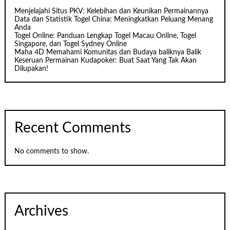
Menjelajahi Situs PKV: Kelebihan dan Keunikan Permainannya
Data dan Statistik Togel China: Meningkatkan Peluang Menang
Anda
Togel Online: Panduan Lengkap Togel Macau Online, Togel
Singapore, dan Togel Sydney Online
Maha 4D Memahami Komunitas dan Budaya baliknya Balik
Keseruan Permainan Kudapoker: Buat Saat Yang Tak Akan
Dilupakan!
Recent Comments
No comments to show.
Archives