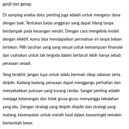
ganjil dan genap.
Di samping analisa data, penting juga adalah untuk mengatur dana
dengan baik. Tentukan batas anggaran yang dapat hilang tanpa
berdampak pada keuangan sendiri. Dengan cara mengelola modal
dengan efektif, kamu bisa mendapatkan permainan ini tanpa beban
tertekan. Pilih taruhan yang yang sesuai untuk kemampuan finansial
dan usahakan untuk tak tergoda dalam bertaruh lebih hanya sebab
perasaan sesaat.
Yang terakhir, jangan lupa untuk selalu bermain sikap sabaran serta
disiplin. Kadang-kadang, perasaan dapat menggangu perhatian dan
menyebabkan putusan yang kurang cerdas. Sangat penting adalah
menjaga ketenangan dan tidak grusa-grusu menyangga kekalahan
yang lalu. Dengan strategi yang disiplin disiplin dan strategi yang
matang, kesempatan untuk meraih hasil dalam kawantogel semakin
bertambah besar.