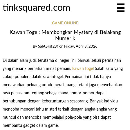
tinksquared.com
GAME ONLINE
Kawan Togel: Membongkar Mystery di Belakang
Numerik
By
SafASFsf231
on
Friday, April 3, 2026
Di dalam alam judi, terutama di negeri ini, banyak sekali permainan
yang menarik perhatian minat pemain.
kawan togel
Salah satu yang
cukup populer adalah kawantogel. Permainan ini tidak hanya
menawarkan peluang untuk meraih uang, tetapi juga menyebabkan
rasa penasaran tentang sebagaimana nomor-nomor dapat
berhubungan dengan keberuntungan seseorang. Banyak individu
mencoba mencari tahu misteri terkait dengan angka-angka yang
muncul dan mencoba mempelajari pola-pola yang bisa dapat
membantu gadget dalam game.