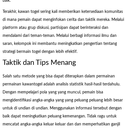
baik.
Terakhir, kawan togel sering kali memberikan ketersediaan komunitas
di mana pemain dapat menginfokan cerita dan taktik mereka. Melalui
platform atau grup diskusi, partisipan dapat berinteraksi dan
mendalami dari teman-teman. Melalui berbagi informasi ilmu dan
saran, kelompok ini membantu meningkatkan pengertian tentang
strategi bermain togel dengan lebih efektif.
Taktik dan Tips Menang
Salah satu metode yang bisa dapat diterapkan dalam permainan
permainan kawantogel adalah analisis statistik hasil-hasil terdahulu.
Dengan mempelajari pola yang yang muncul, pemain bisa
mengidentifikasi angka-angka yang yang peluang peluang lebih besar
untuk di undian di undian. Menggunakan informasi tersebut dengan
baik dapat meningkatkan peluang kemenangan. Tidak ragu untuk
mencatat angka-angka keluar keluar dan dan memperhatikan ganjil