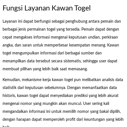
Fungsi Layanan Kawan Togel
Layanan ini dapat berfungsi sebagai penghubung antara pemain dan
berbagai jenis permainan togel yang tersedia. Pemain dapat dengan
cepat mengakses informasi mengenai keputusan undian, perkiraan
angka, dan saran untuk memperbesar kesempatan menang. Kawan
togel mengumpulkan informasi dari berbagai sumber dan
menampilkan data tersebut secara sistematis, sehingga user dapat
membuat pilihan yang lebih baik saat memasang.
Kemudian, mekanisme kerja kawan togel pun melibatkan analisis data
statistik dari keputusan sebelumnya. Dengan memanfaatkan data
historis, kawan togel dapat menyediakan prediksi yang lebih akurat
mengenai nomor yang mungkin akan muncul. User sering kali
mengandalkan informasi ini untuk memilih nomor yang bakal dipilih,
dengan harapan dapat memperoleh profit dari keuntungan yang lebih