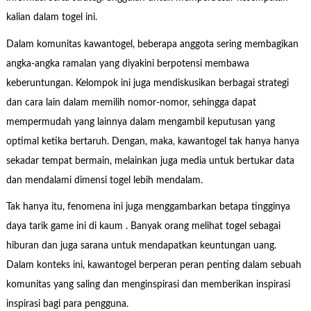
kalian dalam togel ini.
Dalam komunitas kawantogel, beberapa anggota sering membagikan
angka-angka ramalan yang diyakini berpotensi membawa
keberuntungan. Kelompok ini juga mendiskusikan berbagai strategi
dan cara lain dalam memilih nomor-nomor, sehingga dapat
mempermudah yang lainnya dalam mengambil keputusan yang
optimal ketika bertaruh. Dengan, maka, kawantogel tak hanya hanya
sekadar tempat bermain, melainkan juga media untuk bertukar data
dan mendalami dimensi togel lebih mendalam.
Tak hanya itu, fenomena ini juga menggambarkan betapa tingginya
daya tarik game ini di kaum . Banyak orang melihat togel sebagai
hiburan dan juga sarana untuk mendapatkan keuntungan uang.
Dalam konteks ini, kawantogel berperan peran penting dalam sebuah
komunitas yang saling dan menginspirasi dan memberikan inspirasi
inspirasi bagi para pengguna.