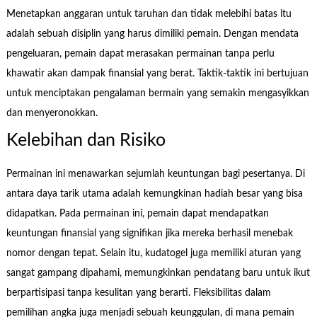
Menetapkan anggaran untuk taruhan dan tidak melebihi batas itu
adalah sebuah disiplin yang harus dimiliki pemain. Dengan mendata
pengeluaran, pemain dapat merasakan permainan tanpa perlu
khawatir akan dampak finansial yang berat. Taktik-taktik ini bertujuan
untuk menciptakan pengalaman bermain yang semakin mengasyikkan
dan menyeronokkan.
Kelebihan dan Risiko
Permainan ini menawarkan sejumlah keuntungan bagi pesertanya. Di
antara daya tarik utama adalah kemungkinan hadiah besar yang bisa
didapatkan. Pada permainan ini, pemain dapat mendapatkan
keuntungan finansial yang signifikan jika mereka berhasil menebak
nomor dengan tepat. Selain itu, kudatogel juga memiliki aturan yang
sangat gampang dipahami, memungkinkan pendatang baru untuk ikut
berpartisipasi tanpa kesulitan yang berarti. Fleksibilitas dalam
pemilihan angka juga menjadi sebuah keunggulan, di mana pemain