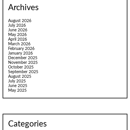
Archives
August 2026
July 2026
June 2026
May 2026
April 2026
March 2026
February 2026
January 2026
December 2025
November 2025
October 2025
September 2025
August 2025
July 2025
June 2025
May 2025
Categories