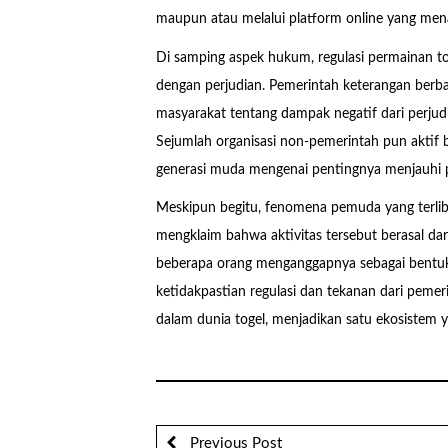
maupun atau melalui platform online yang men
Di samping aspek hukum, regulasi permainan toge
dengan perjudian. Pemerintah keterangan berb
masyarakat tentang dampak negatif dari perjudi
Sejumlah organisasi non-pemerintah pun aktif 
generasi muda mengenai pentingnya menjauhi per
Meskipun begitu, fenomena pemuda yang terliba
mengklaim bahwa aktivitas tersebut berasal d
beberapa orang menganggapnya sebagai bentuk 
ketidakpastian regulasi dan tekanan dari pemer
dalam dunia togel, menjadikan satu ekosistem y
Previous Post