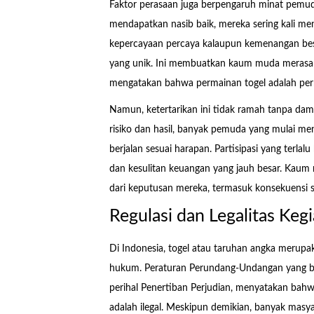
Faktor perasaan juga berpengaruh minat pemu
mendapatkan nasib baik, mereka sering kali menc
kepercayaan percaya kalaupun kemenangan be
yang unik. Ini membuatkan kaum muda merasa m
mengatakan bahwa permainan togel adalah perm
Namun, ketertarikan ini tidak ramah tanpa da
risiko dan hasil, banyak pemuda yang mulai men
berjalan sesuai harapan. Partisipasi yang terl
dan kesulitan keuangan yang jauh besar. Kaum
dari keputusan mereka, termasuk konsekuensi soc
Regulasi dan Legalitas Kegi
Di Indonesia, togel atau taruhan angka merupak
hukum. Peraturan Perundang-Undangan yang b
perihal Penertiban Perjudian, menyatakan bahwa
adalah ilegal. Meskipun demikian, banyak masyara