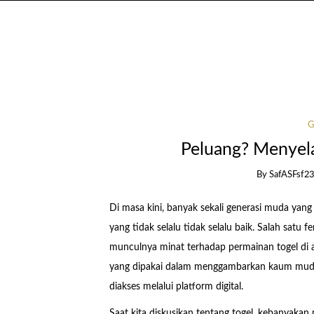
G
Peluang? Menyel
By
SafASFsf23
Di masa kini, banyak sekali generasi muda yan
yang tidak selalu tidak selalu baik. Salah satu
munculnya minat terhadap permainan togel di a
yang dipakai dalam menggambarkan kaum muda y
diakses melalui platform digital.
Saat kita diskusikan tentang togel, kebanyaka