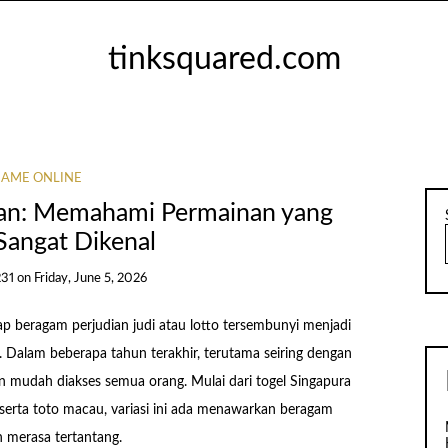
tinksquared.com
AME ONLINE
dian: Memahami Permainan yang
Sangat Dikenal
231
on
Friday, June 5, 2026
p beragam perjudian judi atau lotto tersembunyi menjadi
. Dalam beberapa tahun terakhir, terutama seiring dengan
kin mudah diakses semua orang. Mulai dari togel Singapura
 serta toto macau, variasi ini ada menawarkan beragam
 merasa tertantang.