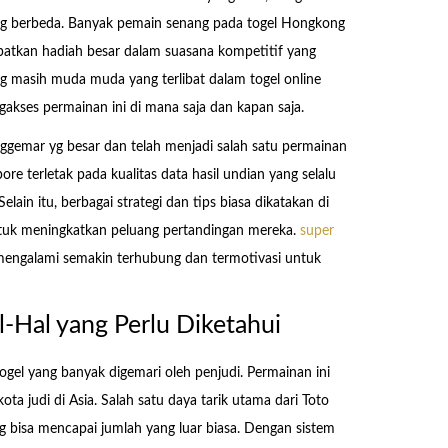
yang berbeda. Banyak pemain senang pada togel Hongkong
tkan hadiah besar dalam suasana kompetitif yang
g masih muda muda yang terlibat dalam togel online
kses permainan ini di mana saja dan kapan saja.
nggemar yg besar dan telah menjadi salah satu permainan
pore terletak pada kualitas data hasil undian yang selalu
ain itu, berbagai strategi dan tips biasa dikatakan di
tuk meningkatkan peluang pertandingan mereka.
super
engalami semakin terhubung dan termotivasi untuk
-Hal yang Perlu Diketahui
ogel yang banyak digemari oleh penjudi. Permainan ini
ta judi di Asia. Salah satu daya tarik utama dari Toto
 bisa mencapai jumlah yang luar biasa. Dengan sistem