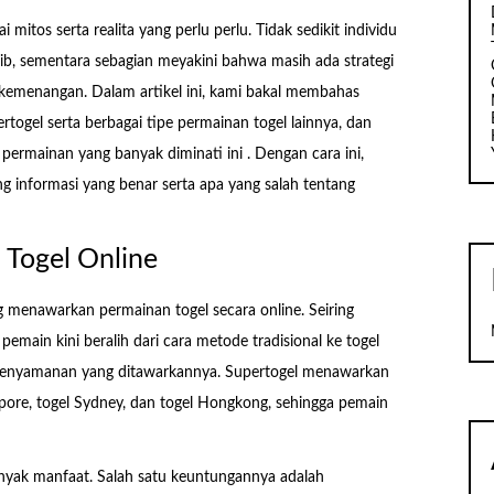
 mitos serta realita yang perlu perlu. Tidak sedikit individu
ib, sementara sebagian meyakini bahwa masih ada strategi
kemenangan. Dalam artikel ini, kami bakal membahas
rtogel serta berbagai tipe permainan togel lainnya, dan
mainan yang banyak diminati ini . Dengan cara ini,
informasi yang benar serta apa yang salah tentang
Togel Online
g menawarkan permainan togel secara online. Seiring
emain kini beralih dari cara metode tradisional ke togel
kenyamanan yang ditawarkannya. Supertogel menawarkan
apore, togel Sydney, dan togel Hongkong, sehingga pemain
banyak manfaat. Salah satu keuntungannya adalah