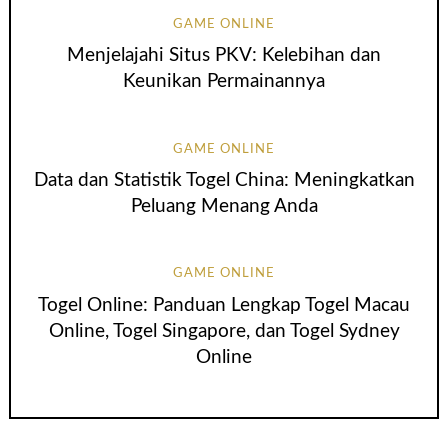
GAME ONLINE
Menjelajahi Situs PKV: Kelebihan dan
Keunikan Permainannya
GAME ONLINE
Data dan Statistik Togel China: Meningkatkan
Peluang Menang Anda
GAME ONLINE
Togel Online: Panduan Lengkap Togel Macau
Online, Togel Singapore, dan Togel Sydney
Online