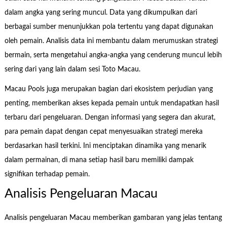
dalam angka yang sering muncul. Data yang dikumpulkan dari
berbagai sumber menunjukkan pola tertentu yang dapat digunakan
oleh pemain. Analisis data ini membantu dalam merumuskan strategi
bermain, serta mengetahui angka-angka yang cenderung muncul lebih
sering dari yang lain dalam sesi Toto Macau.
Macau Pools juga merupakan bagian dari ekosistem perjudian yang
penting, memberikan akses kepada pemain untuk mendapatkan hasil
terbaru dari pengeluaran. Dengan informasi yang segera dan akurat,
para pemain dapat dengan cepat menyesuaikan strategi mereka
berdasarkan hasil terkini. Ini menciptakan dinamika yang menarik
dalam permainan, di mana setiap hasil baru memiliki dampak
signifikan terhadap pemain.
Analisis Pengeluaran Macau
Analisis pengeluaran Macau memberikan gambaran yang jelas tentang