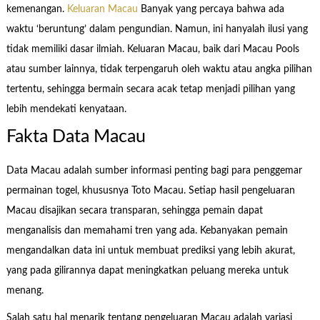
kemenangan.
Keluaran Macau
Banyak yang percaya bahwa ada
waktu ‘beruntung’ dalam pengundian. Namun, ini hanyalah ilusi yang
tidak memiliki dasar ilmiah. Keluaran Macau, baik dari Macau Pools
atau sumber lainnya, tidak terpengaruh oleh waktu atau angka pilihan
tertentu, sehingga bermain secara acak tetap menjadi pilihan yang
lebih mendekati kenyataan.
Fakta Data Macau
Data Macau adalah sumber informasi penting bagi para penggemar
permainan togel, khususnya Toto Macau. Setiap hasil pengeluaran
Macau disajikan secara transparan, sehingga pemain dapat
menganalisis dan memahami tren yang ada. Kebanyakan pemain
mengandalkan data ini untuk membuat prediksi yang lebih akurat,
yang pada gilirannya dapat meningkatkan peluang mereka untuk
menang.
Salah satu hal menarik tentang pengeluaran Macau adalah variasi