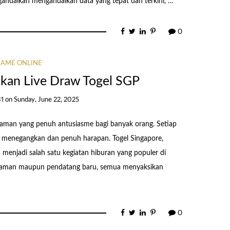
dalkan mengandalkan data yang tepat dan terkini, …
0
AME ONLINE
kan Live Draw Togel SGP
31
on
Sunday, June 22, 2025
laman yang penuh antusiasme bagi banyak orang. Setiap
t menegangkan dan penuh harapan. Togel Singapore,
 menjadi salah satu kegiatan hiburan yang populer di
alaman maupun pendatang baru, semua menyaksikan
0