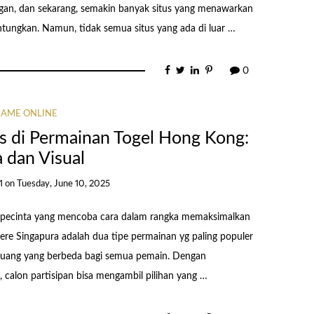
an, dan sekarang, semakin banyak situs yang menawarkan
ungkan. Namun, tidak semua situs yang ada di luar …
0
AME ONLINE
s di Permainan Togel Hong Kong:
 dan Visual
1
on
Tuesday, June 10, 2025
lah pecinta yang mencoba cara dalam rangka memaksimalkan
re Singapura adalah dua tipe permainan yg paling populer
peluang yang berbeda bagi semua pemain. Dengan
a, calon partisipan bisa mengambil pilihan yang …