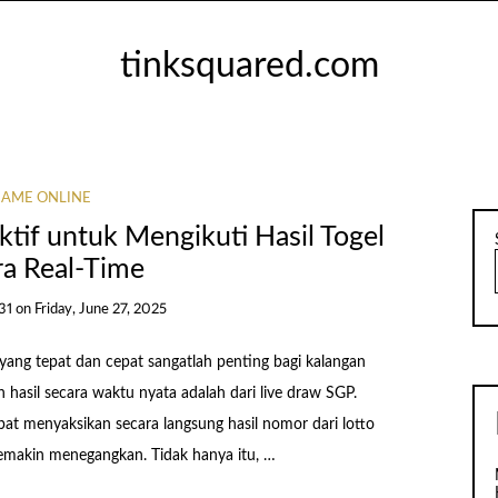
tinksquared.com
AME ONLINE
ktif untuk Mengikuti Hasil Togel
ra Real-Time
31
on
Friday, June 27, 2025
yang tepat dan cepat sangatlah penting bagi kalangan
asil secara waktu nyata adalah dari live draw SGP.
at menyaksikan secara langsung hasil nomor dari lotto
semakin menegangkan. Tidak hanya itu, …