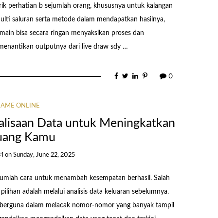
k perhatian b sejumlah orang, khususnya untuk kalangan
ulti saluran serta metode dalam mendapatkan hasilnya,
emain bisa secara ringan menyaksikan proses dan
 menantikan outputnya dari live draw sdy …
0
AME ONLINE
alisaan Data untuk Meningkatkan
uang Kamu
31
on
Sunday, June 22, 2025
ejumlah cara untuk menambah kesempatan berhasil. Salah
lihan adalah melalui analisis data keluaran sebelumnya.
 berguna dalam melacak nomor-nomor yang banyak tampil