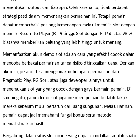
menentukan output dari tiap spin. Oleh karena itu, tidak terdapat
strategi pasti dalam memenangkan permainan ini. Tetapi, pemain
dapat memperbaiki peluang kemenangan melalui memilih slot dengan
memiliki Return to Player (RTP) tinggi. Slot dengan RTP di atas 95 %
biasanya memberikan peluang yang lebih tinggi untuk menang.
Memanfaatkan akun demo slot adalah cara yang efektif cocok dalam
mencoba berbagai permainan tanpa risiko ditinggalkan uang. Dengan
akun ini, petaruh bisa menggunakan beragam permainan dari
Pragmatic Play, PG Soft, atau juga developer lainnya untuk
menemukan slot yang yang cocok dengan gaya bermain pemain. Di
samping itu, game demo slot juga memberi pemain berlatih taktik
mereka sebelum mulai bertaruh dari uang sunguhan. Melalui latihan,
pemain dapat jadi memahami fungsi bonus serta metode
memaksimalkan hasil.
Bergabung dalam situs slot online yang dapat diandalkan adalah suatu