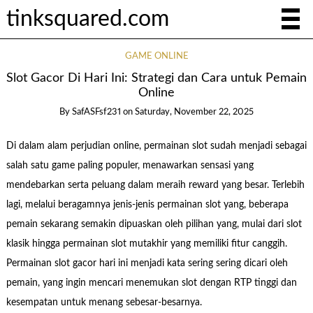
tinksquared.com
GAME ONLINE
Slot Gacor Di Hari Ini: Strategi dan Cara untuk Pemain
Online
By
SafASFsf231
on
Saturday, November 22, 2025
Di dalam alam perjudian online, permainan slot sudah menjadi sebagai
salah satu game paling populer, menawarkan sensasi yang
mendebarkan serta peluang dalam meraih reward yang besar. Terlebih
lagi, melalui beragamnya jenis-jenis permainan slot yang, beberapa
pemain sekarang semakin dipuaskan oleh pilihan yang, mulai dari slot
klasik hingga permainan slot mutakhir yang memiliki fitur canggih.
Permainan slot gacor hari ini menjadi kata sering sering dicari oleh
pemain, yang ingin mencari menemukan slot dengan RTP tinggi dan
kesempatan untuk menang sebesar-besarnya.