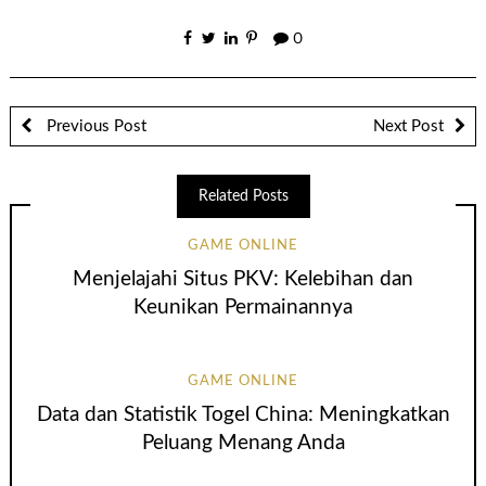
0
Previous Post
Next Post
Related Posts
GAME ONLINE
Menjelajahi Situs PKV: Kelebihan dan
Keunikan Permainannya
GAME ONLINE
Data dan Statistik Togel China: Meningkatkan
Peluang Menang Anda