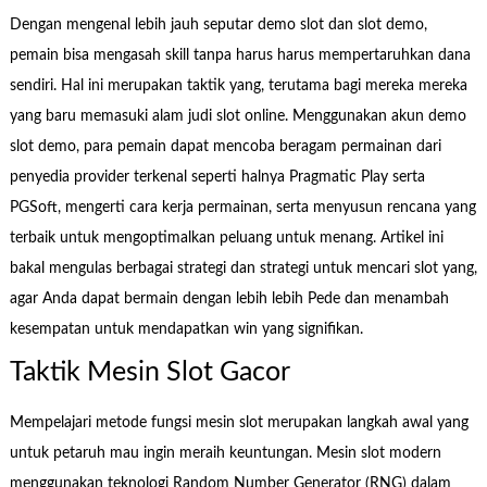
Dengan mengenal lebih jauh seputar demo slot dan slot demo,
pemain bisa mengasah skill tanpa harus harus mempertaruhkan dana
sendiri. Hal ini merupakan taktik yang, terutama bagi mereka mereka
yang baru memasuki alam judi slot online. Menggunakan akun demo
slot demo, para pemain dapat mencoba beragam permainan dari
penyedia provider terkenal seperti halnya Pragmatic Play serta
PGSoft, mengerti cara kerja permainan, serta menyusun rencana yang
terbaik untuk mengoptimalkan peluang untuk menang. Artikel ini
bakal mengulas berbagai strategi dan strategi untuk mencari slot yang,
agar Anda dapat bermain dengan lebih lebih Pede dan menambah
kesempatan untuk mendapatkan win yang signifikan.
Taktik Mesin Slot Gacor
Mempelajari metode fungsi mesin slot merupakan langkah awal yang
untuk petaruh mau ingin meraih keuntungan. Mesin slot modern
menggunakan teknologi Random Number Generator (RNG) dalam