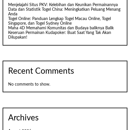
Menjelajahi Situs PKV: Kelebihan dan Keunikan Permainannya
Data dan Statistik Togel China: Meningkatkan Peluang Menang
Anda
Togel Online: Panduan Lengkap Togel Macau Online, Togel
Singapore, dan Togel Sydney Online
Maha 4D Memahami Komunitas dan Budaya baliknya Balik
Keseruan Permainan Kudapoker: Buat Saat Yang Tak Akan
Dilupakan!
Recent Comments
No comments to show.
Archives