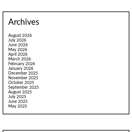
Archives
August 2026
July 2026
June 2026
May 2026
April 2026
March 2026
February 2026
January 2026
December 2025
November 2025
October 2025
September 2025
August 2025
July 2025
June 2025
May 2025