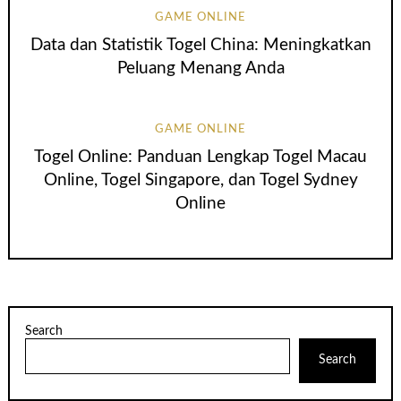
GAME ONLINE
Data dan Statistik Togel China: Meningkatkan
Peluang Menang Anda
GAME ONLINE
Togel Online: Panduan Lengkap Togel Macau
Online, Togel Singapore, dan Togel Sydney
Online
Search
Search