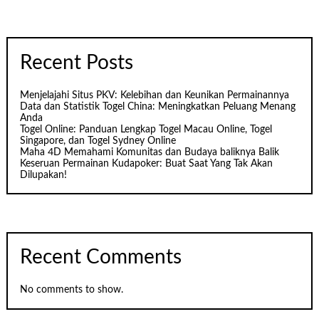
Recent Posts
Menjelajahi Situs PKV: Kelebihan dan Keunikan Permainannya
Data dan Statistik Togel China: Meningkatkan Peluang Menang
Anda
Togel Online: Panduan Lengkap Togel Macau Online, Togel
Singapore, dan Togel Sydney Online
Maha 4D Memahami Komunitas dan Budaya baliknya Balik
Keseruan Permainan Kudapoker: Buat Saat Yang Tak Akan
Dilupakan!
Recent Comments
No comments to show.