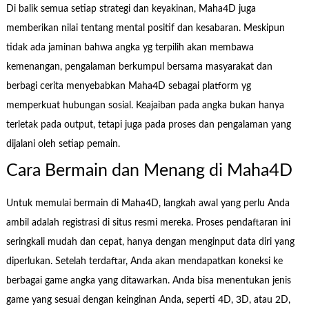
Di balik semua setiap strategi dan keyakinan, Maha4D juga
memberikan nilai tentang mental positif dan kesabaran. Meskipun
tidak ada jaminan bahwa angka yg terpilih akan membawa
kemenangan, pengalaman berkumpul bersama masyarakat dan
berbagi cerita menyebabkan Maha4D sebagai platform yg
memperkuat hubungan sosial. Keajaiban pada angka bukan hanya
terletak pada output, tetapi juga pada proses dan pengalaman yang
dijalani oleh setiap pemain.
Cara Bermain dan Menang di Maha4D
Untuk memulai bermain di Maha4D, langkah awal yang perlu Anda
ambil adalah registrasi di situs resmi mereka. Proses pendaftaran ini
seringkali mudah dan cepat, hanya dengan menginput data diri yang
diperlukan. Setelah terdaftar, Anda akan mendapatkan koneksi ke
berbagai game angka yang ditawarkan. Anda bisa menentukan jenis
game yang sesuai dengan keinginan Anda, seperti 4D, 3D, atau 2D,