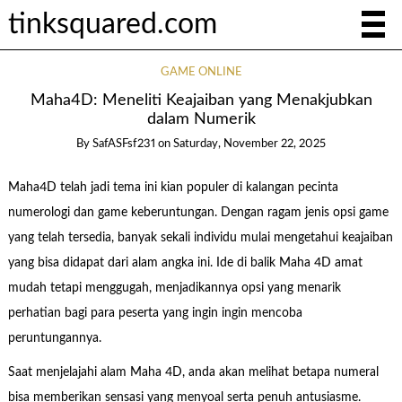
tinksquared.com
GAME ONLINE
Maha4D: Meneliti Keajaiban yang Menakjubkan
dalam Numerik
By
SafASFsf231
on
Saturday, November 22, 2025
Maha4D telah jadi tema ini kian populer di kalangan pecinta
numerologi dan game keberuntungan. Dengan ragam jenis opsi game
yang telah tersedia, banyak sekali individu mulai mengetahui keajaiban
yang bisa didapat dari alam angka ini. Ide di balik Maha 4D amat
mudah tetapi menggugah, menjadikannya opsi yang menarik
perhatian bagi para peserta yang ingin ingin mencoba
peruntungannya.
Saat menjelajahi alam Maha 4D, anda akan melihat betapa numeral
bisa memberikan sensasi yang menyoal serta penuh antusiasme.