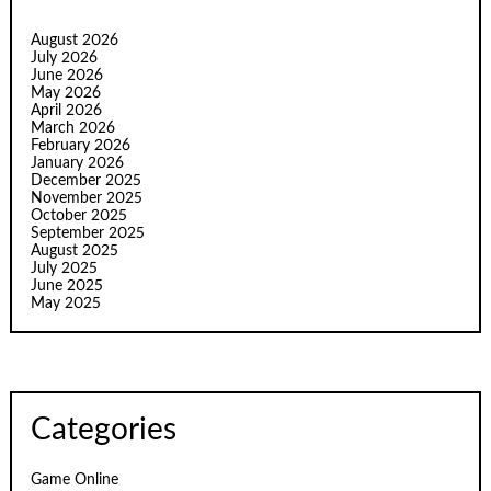
August 2026
July 2026
June 2026
May 2026
April 2026
March 2026
February 2026
January 2026
December 2025
November 2025
October 2025
September 2025
August 2025
July 2025
June 2025
May 2025
Categories
Game Online