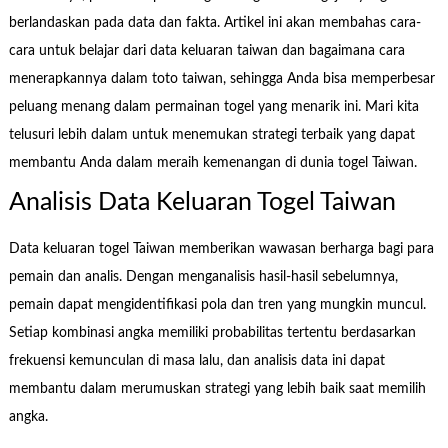
berlandaskan pada data dan fakta. Artikel ini akan membahas cara-
cara untuk belajar dari data keluaran taiwan dan bagaimana cara
menerapkannya dalam toto taiwan, sehingga Anda bisa memperbesar
peluang menang dalam permainan togel yang menarik ini. Mari kita
telusuri lebih dalam untuk menemukan strategi terbaik yang dapat
membantu Anda dalam meraih kemenangan di dunia togel Taiwan.
Analisis Data Keluaran Togel Taiwan
Data keluaran togel Taiwan memberikan wawasan berharga bagi para
pemain dan analis. Dengan menganalisis hasil-hasil sebelumnya,
pemain dapat mengidentifikasi pola dan tren yang mungkin muncul.
Setiap kombinasi angka memiliki probabilitas tertentu berdasarkan
frekuensi kemunculan di masa lalu, dan analisis data ini dapat
membantu dalam merumuskan strategi yang lebih baik saat memilih
angka.